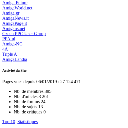
Amiga Future
AmigaWorld.net
Amiga.gr
AmigaNews.it
AmigaPage.it
Amigans.net
Czech PPC User Group
PPA.pl
Amiga-NG
4A
Triple A
AmigaLandia
Activité du Site
Pages vues depuis 06/01/2019 : 27 124 471
Nb. de membres
385
Nb. d'articles
3 261
Nb. de forums
24
Nb. de sujets
13
Nb. de critiques
0
Top 10
Statistiques