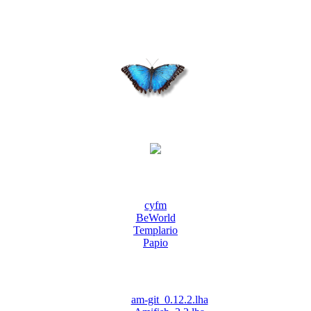
cyfm
BeWorld
Templario
Papio
am-git_0.12.2.lha