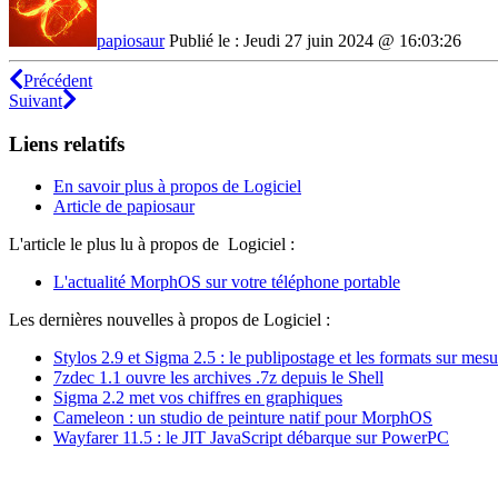
papiosaur
Publié le : Jeudi 27 juin 2024 @ 16:03:26
Précédent
Suivant
Liens relatifs
En savoir plus à propos de Logiciel
Article de papiosaur
L'article le plus lu à propos de Logiciel :
L'actualité MorphOS sur votre téléphone portable
Les dernières nouvelles à propos de Logiciel :
Stylos 2.9 et Sigma 2.5 : le publipostage et les formats sur mesu
7zdec 1.1 ouvre les archives .7z depuis le Shell
Sigma 2.2 met vos chiffres en graphiques
Cameleon : un studio de peinture natif pour MorphOS
Wayfarer 11.5 : le JIT JavaScript débarque sur PowerPC