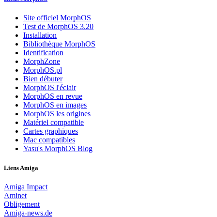
Site officiel MorphOS
Test de MorphOS 3.20
Installation
Bibliothèque MorphOS
Identification
MorphZone
MorphOS.pl
Bien débuter
MorphOS l'éclair
MorphOS en revue
MorphOS en images
MorphOS les origines
Matériel compatible
Cartes graphiques
Mac compatibles
Yasu's MorphOS Blog
Liens Amiga
Amiga Impact
Aminet
Obligement
Amiga-news.de