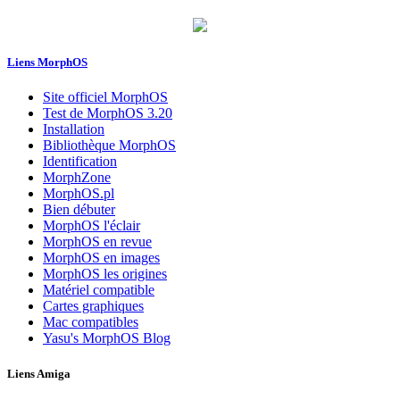
Liens MorphOS
Site officiel MorphOS
Test de MorphOS 3.20
Installation
Bibliothèque MorphOS
Identification
MorphZone
MorphOS.pl
Bien débuter
MorphOS l'éclair
MorphOS en revue
MorphOS en images
MorphOS les origines
Matériel compatible
Cartes graphiques
Mac compatibles
Yasu's MorphOS Blog
Liens Amiga