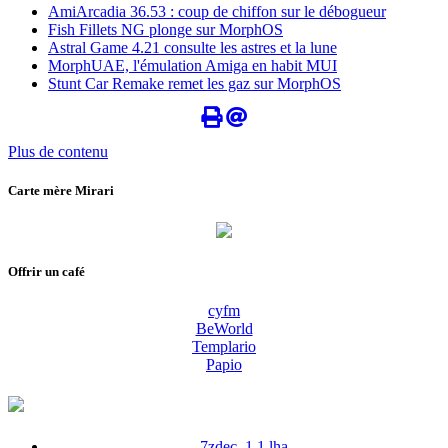
AmiArcadia 36.53 : coup de chiffon sur le débogueur
Fish Fillets NG plonge sur MorphOS
Astral Game 4.21 consulte les astres et la lune
MorphUAE, l'émulation Amiga en habit MUI
Stunt Car Remake remet les gaz sur MorphOS
Plus de contenu
Carte mère Mirari
Offrir un café
cyfm
BeWorld
Templario
Papio
7zdec_1.1.lha