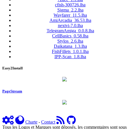
cfish-300726.lha
Sigma_2.2.lha
Wayfarer_11.5.lha
AmiArcadia_36.53.lha
nextvi-7.0.lha
TelegramAmiga_0.0.8.lha
CellBasics_0.58.lha
Stylos_2.6.lha
Daikatana_1.3.lha
FishFillets_1.0.1.lha
IPP-Scan_1.8.lha
Easy2Install
PageStream
Charte
-
Contact
Tous les Logos et Marques sont déposés, les commentaires sont sous