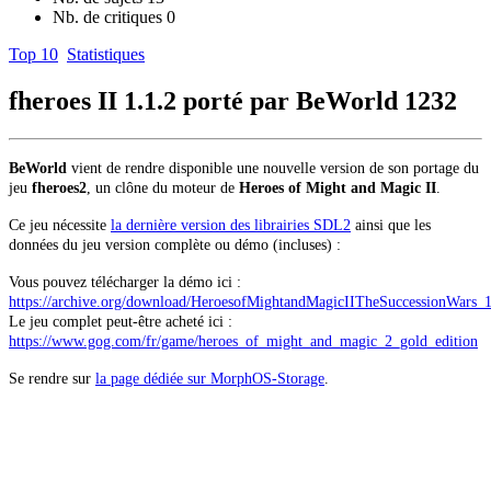
Nb. de critiques
0
Top 10
Statistiques
fheroes II 1.1.2 porté par BeWorld
1232
BeWorld
vient de rendre disponible une nouvelle version de son portage du
jeu
fheroes2
, un clône du moteur de
Heroes of Might and Magic II
.
Ce jeu nécessite
la dernière version des librairies SDL2
ainsi que les
données du jeu version complète ou démo (incluses) :
Vous pouvez télécharger la démo ici :
https://archive.org/download/HeroesofMightandMagicIITheSuccessionWars_
Le jeu complet peut-être acheté ici :
https://www.gog.com/fr/game/heroes_of_might_and_magic_2_gold_edition
Se rendre sur
la page dédiée sur MorphOS-Storage
.