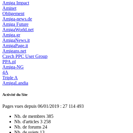
Amiga Impact
Aminet
Obligement
Amiga-news.de
Amiga Future
AmigaWorld.net
Amiga.gr
AmigaNews.it
AmigaPage.it
Amigans.net
Czech PPC User Group
PPA.pl
Amiga-NG
4A
Triple A
AmigaLandia
Activité du Site
Pages vues depuis 06/01/2019 : 27 114 493
Nb. de membres
385
Nb. d'articles
3 258
Nb. de forums
24
Nb. de sujets
13