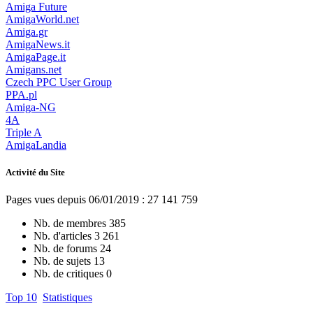
Amiga Future
AmigaWorld.net
Amiga.gr
AmigaNews.it
AmigaPage.it
Amigans.net
Czech PPC User Group
PPA.pl
Amiga-NG
4A
Triple A
AmigaLandia
Activité du Site
Pages vues depuis 06/01/2019 : 27 141 759
Nb. de membres
385
Nb. d'articles
3 261
Nb. de forums
24
Nb. de sujets
13
Nb. de critiques
0
Top 10
Statistiques