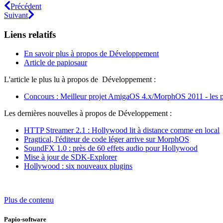
Précédent
Suivant
Liens relatifs
En savoir plus à propos de Développement
Article de papiosaur
L'article le plus lu à propos de Développement :
Concours : Meilleur projet AmigaOS 4.x/MorphOS 2011 - les p
Les dernières nouvelles à propos de Développement :
HTTP Streamer 2.1 : Hollywood lit à distance comme en local
Pragtical, l'éditeur de code léger arrive sur MorphOS
SoundFX 1.0 : près de 60 effets audio pour Hollywood
Mise à jour de SDK-Explorer
Hollywood : six nouveaux plugins
Plus de contenu
Papio-software