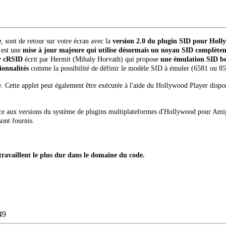
e
, sont de retour sur votre écran avec la
version 2.0 du plugin SID pour Holl
 est une
mise à jour majeure qui utilise désormais un noyau SID complètem
yer cRSID
écrit par Hermit (Mihaly Horvath) qui propose
une émulation SID be
ionnalités
comme la possibilité de définir le modèle SID à émuler (6581 ou 8580
e. Cette applet peut également être exécutée à l'aide du Hollywood Player dispo
ce aux versions du système de plugins multiplateformes d'Hollywood pour
ont fournis.
travaillent le plus dur dans le domaine du code.
49