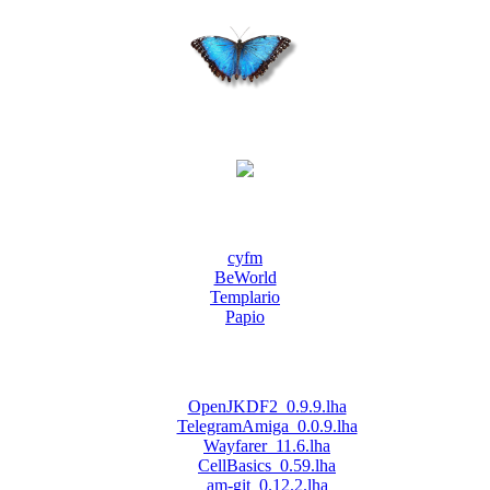
cyfm
BeWorld
Templario
Papio
OpenJKDF2_0.9.9.lha
TelegramAmiga_0.0.9.lha
Wayfarer_11.6.lha
CellBasics_0.59.lha
am-git_0.12.2.lha