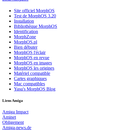
Site officiel MorphOS
Test de MorphOS 3.20
Installation
Bibliothèque MorphOS
Identification
MorphZone
MorphOS.pl
Bien débuter
MorphOS l'éclair
MorphOS en revue
MorphOS en images
MorphOS les origines
Matériel compatible
Cartes graphiques
Mac compatibles
Yasu's MorphOS Blog
Liens Amiga
Amiga Impact
Aminet
Obligement
Amiga-news.de