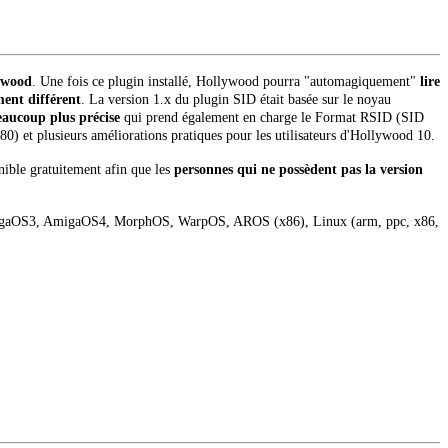
ywood
. Une fois ce plugin installé, Hollywood pourra "automagiquement"
lire
ent différent
. La version 1.x du plugin SID était basée sur le noyau
aucoup plus précise
qui prend également en charge le Format RSID (SID
) et plusieurs améliorations pratiques pour les utilisateurs d'Hollywood 10.
nible gratuitement afin que les
personnes qui ne possèdent pas la version
 AmigaOS3, AmigaOS4, MorphOS, WarpOS, AROS (x86), Linux (arm, ppc, x86,