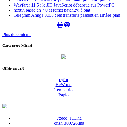
Wayfarer 11.5 : le JIT JavaScript débarque sur PowerPC
nextvi passe en 7.0 et remet patch2vi à plat
Telegram Amiga 0.0.8 : les transferts passent en arrière-plan
Plus de contenu
Carte mère Mirari
Offrir un café
cyfm
BeWorld
Templario
Papio
7zdec_1.1.lha
cfish-300726.lha