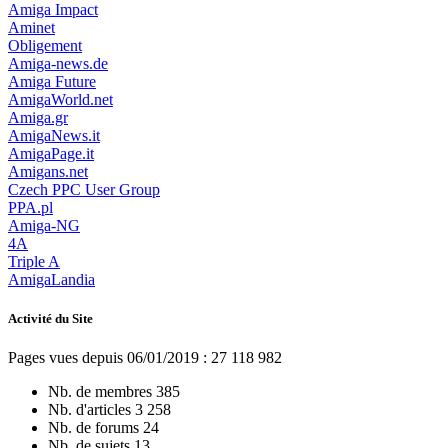
Amiga Impact
Aminet
Obligement
Amiga-news.de
Amiga Future
AmigaWorld.net
Amiga.gr
AmigaNews.it
AmigaPage.it
Amigans.net
Czech PPC User Group
PPA.pl
Amiga-NG
4A
Triple A
AmigaLandia
Activité du Site
Pages vues depuis 06/01/2019 : 27 118 982
Nb. de membres
385
Nb. d'articles
3 258
Nb. de forums
24
Nb. de sujets
13