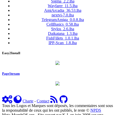
Sigma_2.2.lha
Wayfarer_11.5.lha
AmiArcadia_36.53.lha
nextvi-7.0.lha
TelegramAmiga_0.0.8.lha
CellBasics_0.58.lha
Stylos_2.6.lha
Daikatana_1.3.lha
FishFillets_1.0.1.lha
IPP-Scan_1.8.lha
Easy2Install
PageStream
Charte
-
Contact
Tous les Logos et Marques sont déposés, les commentaires sont sous
la responsabilité de ceux qui les ont publiés, le reste ©
NPDS
Meta-MorphOS.org - Site ouvert par K-L en juin 2008 sur une