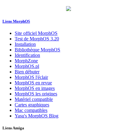
Liens MorphOS
Site officiel MorphOS
Test de MorphOS 3.20
Installation
Bibliothèque MorphOS
Identification
MorphZone
MorphOS.pl
Bien débuter
MorphOS l'éclair
MorphOS en revue
MorphOS en images
MorphOS les origines
Matériel compatible
Cartes graphiques
Mac compatibles
Yasu's MorphOS Blog
Liens Amiga