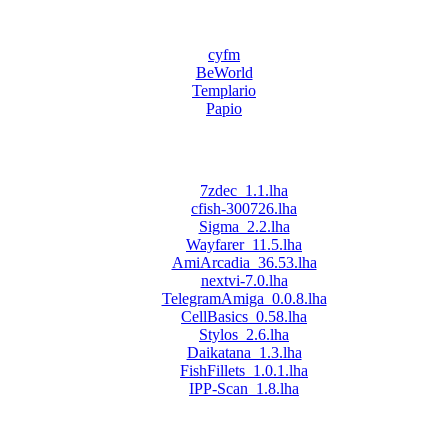
cyfm
BeWorld
Templario
Papio
7zdec_1.1.lha
cfish-300726.lha
Sigma_2.2.lha
Wayfarer_11.5.lha
AmiArcadia_36.53.lha
nextvi-7.0.lha
TelegramAmiga_0.0.8.lha
CellBasics_0.58.lha
Stylos_2.6.lha
Daikatana_1.3.lha
FishFillets_1.0.1.lha
IPP-Scan_1.8.lha