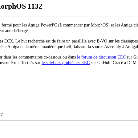
 MorphOS
1132
 fermé pour les Amiga PowerPC (à commencer par MorphOS) et les Amiga cla
nt auto-hébergé.
ces ECX.
Le but recherché est de faire un parallèle avec E-VO sur les classique
scène Amiga de la même manière que Leif, laissant la source Assembly à Amiga
ger dans les commentaires ci-dessous ou dans
le forum de discussion EEC
sur Gi
uvent être effectués sur
le suivi des problèmes EEC
sur GitHub.
Grâce à D. M.
17