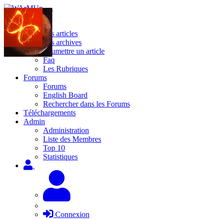
Site
Les articles
Les archives
Soumettre un article
Faq
Les Rubriques
Forums
Forums
English Board
Rechercher dans les Forums
Téléchargements
Admin
Administration
Liste des Membres
Top 10
Statistiques
Connexion