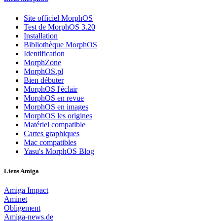
Site officiel MorphOS
Test de MorphOS 3.20
Installation
Bibliothèque MorphOS
Identification
MorphZone
MorphOS.pl
Bien débuter
MorphOS l'éclair
MorphOS en revue
MorphOS en images
MorphOS les origines
Matériel compatible
Cartes graphiques
Mac compatibles
Yasu's MorphOS Blog
Liens Amiga
Amiga Impact
Aminet
Obligement
Amiga-news.de