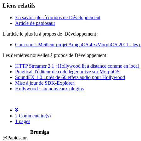
Liens relatifs
En savoir plus à propos de Développement
Article de papiosaur
L'article le plus lu à propos de Développement :
Concours : Meilleur projet AmigaOS 4.x/MorphOS 2011 - les p
Les dernières nouvelles à propos de Développement :
HTTP Streamer 2.1 : Hollywood lit à distance comme en local
Pragtical, l'éditeur de code léger arrive sur MorphOS
SoundFX 1.0 : près de 60 effets audio pour Hollywood
Mise à jour de SDK-Explorer
Hollywood : six nouveaux plugins
2 Commentaire(s)
1 pages
Brumiga
@Papiosaur,