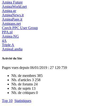
Amiga Future
AmigaWorld.net
Amiga.gr
AmigaNews.it
AmigaPage.it
Amigans.net
Czech PPC User Group
PPA.pl
Amiga-NG
4A
Triple A
AmigaLandia
Activité du Site
Pages vues depuis 06/01/2019 : 27 120 759
Nb. de membres
385
Nb. d'articles
3 258
Nb. de forums
24
Nb. de sujets
13
Nb. de critiques
0
Top 10
Statistiques