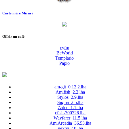
Carte mère Mirari
Offrir un café
cyfm
BeWorld
Templario
Papio
am-git_0.12.2.lha
Amifish_2.2.lha
Stylos_2.9.lha
Sigma_2.5.lha
7zdec_1.1.lha
cfish-300726.lha
Wayfarer_11.5.lha
AmiArcadia_36.53.lha
nextvi-7.0.lha