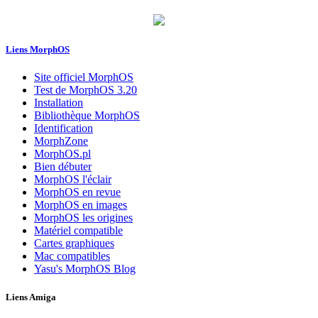
Liens MorphOS
Site officiel MorphOS
Test de MorphOS 3.20
Installation
Bibliothèque MorphOS
Identification
MorphZone
MorphOS.pl
Bien débuter
MorphOS l'éclair
MorphOS en revue
MorphOS en images
MorphOS les origines
Matériel compatible
Cartes graphiques
Mac compatibles
Yasu's MorphOS Blog
Liens Amiga