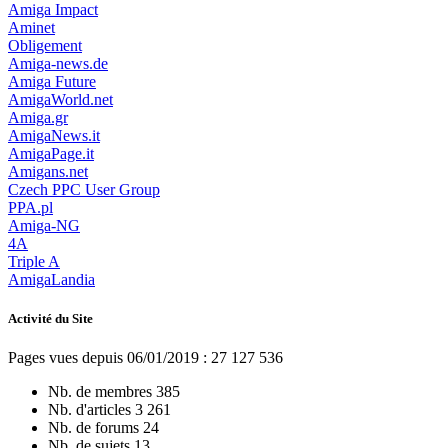
Amiga Impact
Aminet
Obligement
Amiga-news.de
Amiga Future
AmigaWorld.net
Amiga.gr
AmigaNews.it
AmigaPage.it
Amigans.net
Czech PPC User Group
PPA.pl
Amiga-NG
4A
Triple A
AmigaLandia
Activité du Site
Pages vues depuis 06/01/2019 : 27 127 536
Nb. de membres
385
Nb. d'articles
3 261
Nb. de forums
24
Nb. de sujets
13