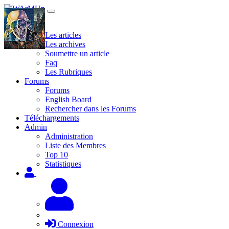
Site
Les articles
Les archives
Soumettre un article
Faq
Les Rubriques
Forums
Forums
English Board
Rechercher dans les Forums
Téléchargements
Admin
Administration
Liste des Membres
Top 10
Statistiques
Connexion