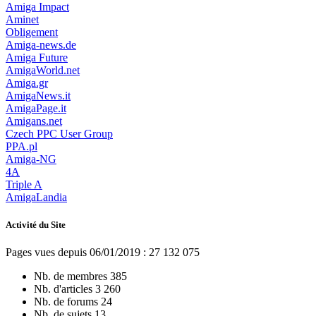
Amiga Impact
Aminet
Obligement
Amiga-news.de
Amiga Future
AmigaWorld.net
Amiga.gr
AmigaNews.it
AmigaPage.it
Amigans.net
Czech PPC User Group
PPA.pl
Amiga-NG
4A
Triple A
AmigaLandia
Activité du Site
Pages vues depuis 06/01/2019 : 27 132 075
Nb. de membres
385
Nb. d'articles
3 260
Nb. de forums
24
Nb. de sujets
13