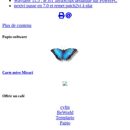
Wayfarer 11.5 : le JIT JavaScript débarque sur PowerPC
nextvi passe en 7.0 et remet patch2vi à plat
Plus de contenu
Papio-software
Carte mère Mirari
Offrir un café
cyfm
BeWorld
Templario
Papio