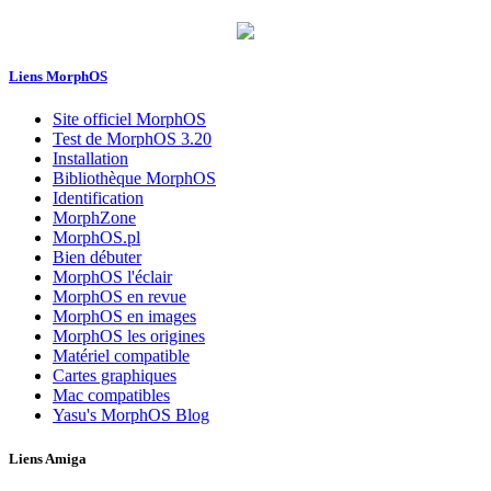
Liens MorphOS
Site officiel MorphOS
Test de MorphOS 3.20
Installation
Bibliothèque MorphOS
Identification
MorphZone
MorphOS.pl
Bien débuter
MorphOS l'éclair
MorphOS en revue
MorphOS en images
MorphOS les origines
Matériel compatible
Cartes graphiques
Mac compatibles
Yasu's MorphOS Blog
Liens Amiga