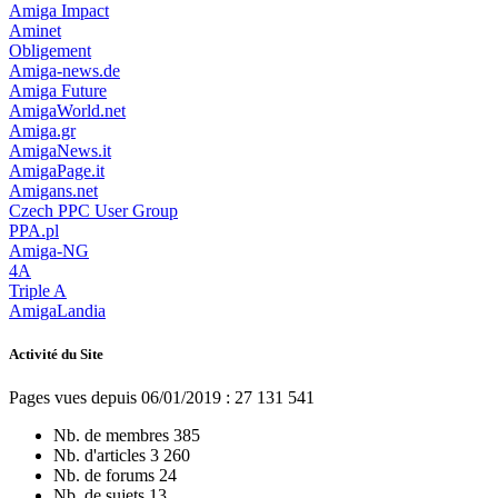
Amiga Impact
Aminet
Obligement
Amiga-news.de
Amiga Future
AmigaWorld.net
Amiga.gr
AmigaNews.it
AmigaPage.it
Amigans.net
Czech PPC User Group
PPA.pl
Amiga-NG
4A
Triple A
AmigaLandia
Activité du Site
Pages vues depuis 06/01/2019 : 27 131 541
Nb. de membres
385
Nb. d'articles
3 260
Nb. de forums
24
Nb. de sujets
13