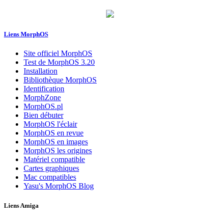
Liens MorphOS
Site officiel MorphOS
Test de MorphOS 3.20
Installation
Bibliothèque MorphOS
Identification
MorphZone
MorphOS.pl
Bien débuter
MorphOS l'éclair
MorphOS en revue
MorphOS en images
MorphOS les origines
Matériel compatible
Cartes graphiques
Mac compatibles
Yasu's MorphOS Blog
Liens Amiga