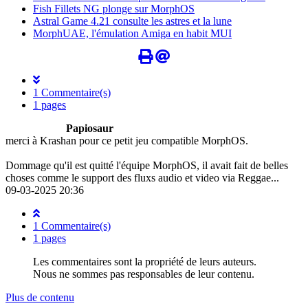
Fish Fillets NG plonge sur MorphOS
Astral Game 4.21 consulte les astres et la lune
MorphUAE, l'émulation Amiga en habit MUI
1 Commentaire(s)
1 pages
Papiosaur
merci à Krashan pour ce petit jeu compatible MorphOS.
Dommage qu'il est quitté l'équipe MorphOS, il avait fait de belles
choses comme le support des fluxs audio et video via Reggae...
09-03-2025 20:36
1 Commentaire(s)
1 pages
Les commentaires sont la propriété de leurs auteurs.
Nous ne sommes pas responsables de leur contenu.
Plus de contenu