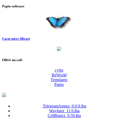
Papio-software
Carte mère Mirari
Offrir un café
cyfm
BeWorld
Templario
Papio
TelegramAmiga_0.0.9.lha
Wayfarer_11.6.lha
CellBasics_0.59.lha