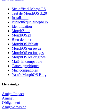
Site officiel MorphOS
Test de MorphOS 3.20
Installation
Bibliothèque MorphOS
Identification
MorphZone
MorphOS.pl
Bien débuter
MorphOS l'éclair
MorphOS en revue
MorphOS en images
MorphOS les origines
Matériel compatible
Cartes graphiques
Mac compatibles
Yasu's MorphOS Blog
Liens Amiga
Amiga Impact
Aminet
Obligement
Amiga-news.de