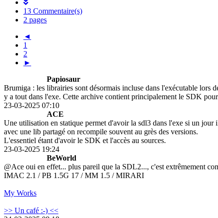
13 Commentaire(s)
2 pages
◄
1
2
►
Papiosaur
Brumiga : les librairies sont désormais incluse dans l'exécutable lors
y a tout dans l'exe. Cette archive contient principalement le SDK pour
23-03-2025 07:10
ACE
Une utilisation en statique permet d'avoir la sdl3 dans l'exe si un jour
avec une lib partagé on recompile souvent au grès des versions.
L'essentiel étant d'avoir le SDK et l'accès au sources.
23-03-2025 19:24
BeWorld
@Ace oui en effet... plus pareil que la SDL2..., c'est extrêmement comple
IMAC 2.1 / PB 1.5G 17 / MM 1.5 / MIRARI
My Works
>> Un café :-) <<