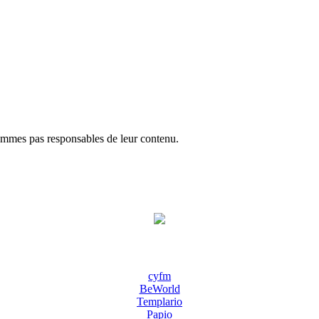
ommes pas responsables de leur contenu.
cyfm
BeWorld
Templario
Papio