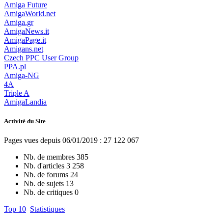
Amiga Future
AmigaWorld.net
Amiga.gr
AmigaNews.it
AmigaPage.it
Amigans.net
Czech PPC User Group
PPA.pl
Amiga-NG
4A
Triple A
AmigaLandia
Activité du Site
Pages vues depuis 06/01/2019 : 27 122 067
Nb. de membres
385
Nb. d'articles
3 258
Nb. de forums
24
Nb. de sujets
13
Nb. de critiques
0
Top 10
Statistiques