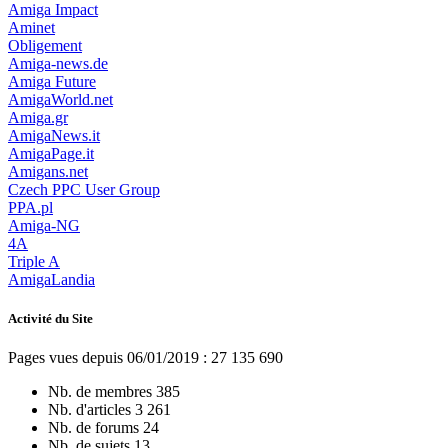
Amiga Impact
Aminet
Obligement
Amiga-news.de
Amiga Future
AmigaWorld.net
Amiga.gr
AmigaNews.it
AmigaPage.it
Amigans.net
Czech PPC User Group
PPA.pl
Amiga-NG
4A
Triple A
AmigaLandia
Activité du Site
Pages vues depuis 06/01/2019 : 27 135 690
Nb. de membres
385
Nb. d'articles
3 261
Nb. de forums
24
Nb. de sujets
13