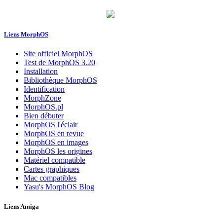
Liens MorphOS
Site officiel MorphOS
Test de MorphOS 3.20
Installation
Bibliothèque MorphOS
Identification
MorphZone
MorphOS.pl
Bien débuter
MorphOS l'éclair
MorphOS en revue
MorphOS en images
MorphOS les origines
Matériel compatible
Cartes graphiques
Mac compatibles
Yasu's MorphOS Blog
Liens Amiga