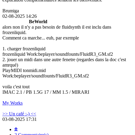
Brumiga
02-08-2025 14:26
BeWorld
alors non il n'y a pas besoin de fluidsynth il est inclu dans
frozenliquid.
Comment ca marche... euh, par exemple
1. charger frozenliquid
frozenliquid Work:beplayer/soundfounts/FluidR3_GM.sf2
2. jouer un midi dans une autre fenetre (regardes dans la doc c'est
amrqué)
PlayMIDI tonmidi.mid
Work:beplayer/soundfounts/FluidR3_GM.sf2
voila c'est tout
IMAC 2.1 / PB 1.5G 17 / MM 1.5 / MIRARI
My Works
>> Un café :-) <<
03-08-2025 17:31
2 Commentaire(s)