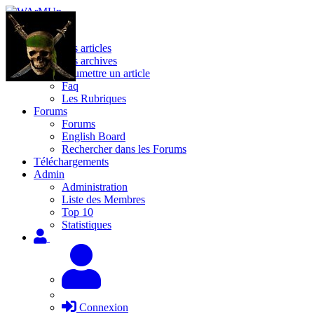
Site
Les articles
Les archives
Soumettre un article
Faq
Les Rubriques
Forums
Forums
English Board
Rechercher dans les Forums
Téléchargements
Admin
Administration
Liste des Membres
Top 10
Statistiques
Connexion