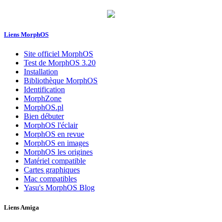
Liens MorphOS
Site officiel MorphOS
Test de MorphOS 3.20
Installation
Bibliothèque MorphOS
Identification
MorphZone
MorphOS.pl
Bien débuter
MorphOS l'éclair
MorphOS en revue
MorphOS en images
MorphOS les origines
Matériel compatible
Cartes graphiques
Mac compatibles
Yasu's MorphOS Blog
Liens Amiga