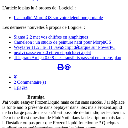
L'article le plus lu à propos de Logiciel :
L'actualité MorphOS sur votre téléphone portable
Les dernières nouvelles à propos de Logiciel :
Sigma 2.2 met vos chiffres en graphiques
Cameleon : un studio de peinture natif pour MorphOS
Wayfarer 11.5 : le JIT JavaScript débarque sur PowerPC
nextvi passe en 7.0 et remet patch2vi à plat
Telegram Amiga 0.0.8 : les transferts passent en arrière-plan
2 Commentaire(s)
1 pages
Brumiga
J'ai voulu essayer FrozenLiquid mais ce fut sans succès. J'ai déplacé
la fonte audio présente dans beplayer dans libs: mais FrozenLiquid
ne la charge pas. Je ne sais s'il est possible de lui indiquer le chemin.
De même il est question de FluidYnth dans la description mais faut-
il l'installer ou pas pour que FrozenLiquid fonctionne ? Quelques
explication complémentaires seraient les bienvenues.