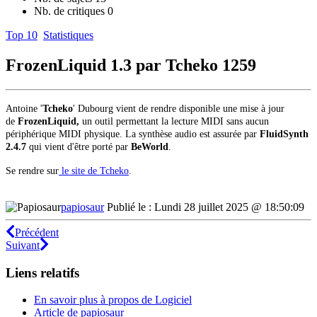
Nb. de critiques
0
Top 10
Statistiques
FrozenLiquid 1.3 par Tcheko
1259
Antoine '
Tcheko
' Dubourg vient de rendre disponible une mise à jour
de
FrozenLiquid,
un outil
permettant la lecture MIDI sans aucun
périphérique MIDI physique. La synthèse audio est assurée par
FluidSynth
2.4.7
qui vient d'être porté par
BeWorld
.
Se rendre sur
le site de Tcheko
.
papiosaur
Publié le : Lundi 28 juillet 2025 @ 18:50:09
Précédent
Suivant
Liens relatifs
En savoir plus à propos de Logiciel
Article de papiosaur