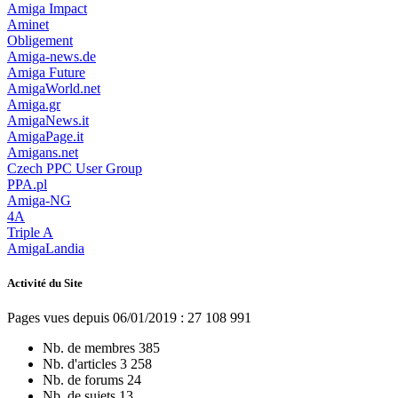
Amiga Impact
Aminet
Obligement
Amiga-news.de
Amiga Future
AmigaWorld.net
Amiga.gr
AmigaNews.it
AmigaPage.it
Amigans.net
Czech PPC User Group
PPA.pl
Amiga-NG
4A
Triple A
AmigaLandia
Activité du Site
Pages vues depuis 06/01/2019 : 27 108 991
Nb. de membres
385
Nb. d'articles
3 258
Nb. de forums
24
Nb. de sujets
13