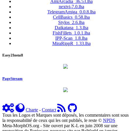
AmiArcadia_36.53.lha
nextvi-7.0.lha
TelegramAmiga_0.0.8.lha
CellBasics_0.58.lha
Stylos_2.6.lha
Daikatana_1.3.lha
FishFillets_1.0.1.lha
IPP-Scan_1.8.lha
MiraRippR_1.33.lha
Easy2Install
PageStream
Charte
-
Contact
Tous les Logos et Marques sont déposés, les commentaires sont sous
la responsabilité de ceux qui les ont publiés, le reste ©
NPDS
Meta-MorphOS.org - Site ouvert par K-L en juin 2008 sur une
proposition de Papiosaur, nouveau site par BeWorld en janvier