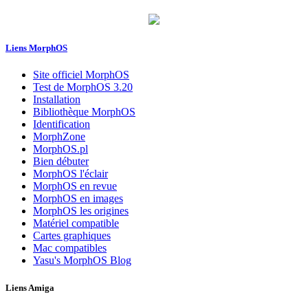
Liens MorphOS
Site officiel MorphOS
Test de MorphOS 3.20
Installation
Bibliothèque MorphOS
Identification
MorphZone
MorphOS.pl
Bien débuter
MorphOS l'éclair
MorphOS en revue
MorphOS en images
MorphOS les origines
Matériel compatible
Cartes graphiques
Mac compatibles
Yasu's MorphOS Blog
Liens Amiga