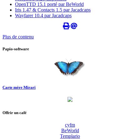
OpenTTD 15.1 porté par BeWorld
Iris 1.47 & Contacts 1.5 par Jacadcaps
Wayfarer 10.4 par Jacadcaps
Plus de contenu
Papio-software
Carte mère Mirari
Offrir un café
cyfm
BeWorld
Templario