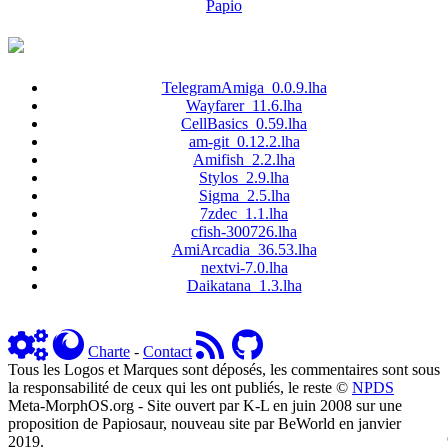
Papio
TelegramAmiga_0.0.9.lha
Wayfarer_11.6.lha
CellBasics_0.59.lha
am-git_0.12.2.lha
Amifish_2.2.lha
Stylos_2.9.lha
Sigma_2.5.lha
7zdec_1.1.lha
cfish-300726.lha
AmiArcadia_36.53.lha
nextvi-7.0.lha
Daikatana_1.3.lha
Charte
-
Contact
Tous les Logos et Marques sont déposés, les commentaires sont sous
la responsabilité de ceux qui les ont publiés, le reste ©
NPDS
Meta-MorphOS.org - Site ouvert par K-L en juin 2008 sur une
proposition de Papiosaur, nouveau site par BeWorld en janvier
2019.