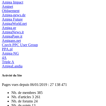
Amiga Impact
Aminet
Obligement
Amiga-news.de
Amiga Future
AmigaWorld.net
Amiga.gr
AmigaNews.it
AmigaPage.it
Amigans.net
Czech PPC User Group
PPA.pl
Amiga-NG
4A
Triple A
AmigaLandia
Activité du Site
Pages vues depuis 06/01/2019 : 27 138 471
Nb. de membres
385
Nb. d'articles
3 261
Nb. de forums
24
Nb. de sujets
13