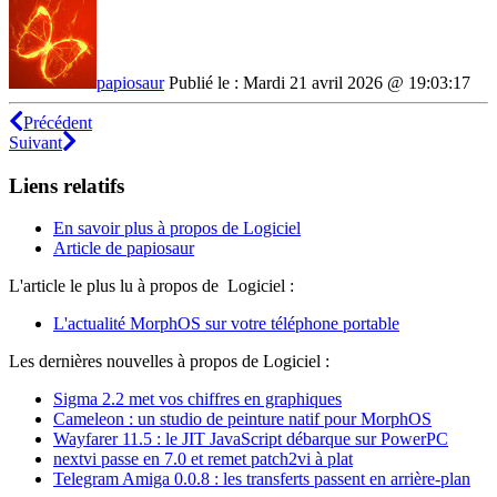
papiosaur
Publié le : Mardi 21 avril 2026 @ 19:03:17
Précédent
Suivant
Liens relatifs
En savoir plus à propos de Logiciel
Article de papiosaur
L'article le plus lu à propos de Logiciel :
L'actualité MorphOS sur votre téléphone portable
Les dernières nouvelles à propos de Logiciel :
Sigma 2.2 met vos chiffres en graphiques
Cameleon : un studio de peinture natif pour MorphOS
Wayfarer 11.5 : le JIT JavaScript débarque sur PowerPC
nextvi passe en 7.0 et remet patch2vi à plat
Telegram Amiga 0.0.8 : les transferts passent en arrière-plan