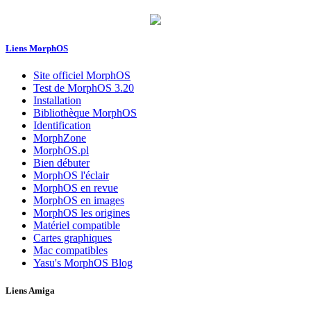
Liens MorphOS
Site officiel MorphOS
Test de MorphOS 3.20
Installation
Bibliothèque MorphOS
Identification
MorphZone
MorphOS.pl
Bien débuter
MorphOS l'éclair
MorphOS en revue
MorphOS en images
MorphOS les origines
Matériel compatible
Cartes graphiques
Mac compatibles
Yasu's MorphOS Blog
Liens Amiga