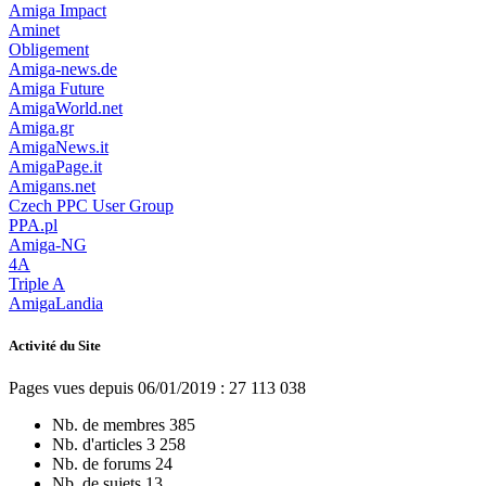
Amiga Impact
Aminet
Obligement
Amiga-news.de
Amiga Future
AmigaWorld.net
Amiga.gr
AmigaNews.it
AmigaPage.it
Amigans.net
Czech PPC User Group
PPA.pl
Amiga-NG
4A
Triple A
AmigaLandia
Activité du Site
Pages vues depuis 06/01/2019 : 27 113 038
Nb. de membres
385
Nb. d'articles
3 258
Nb. de forums
24
Nb. de sujets
13