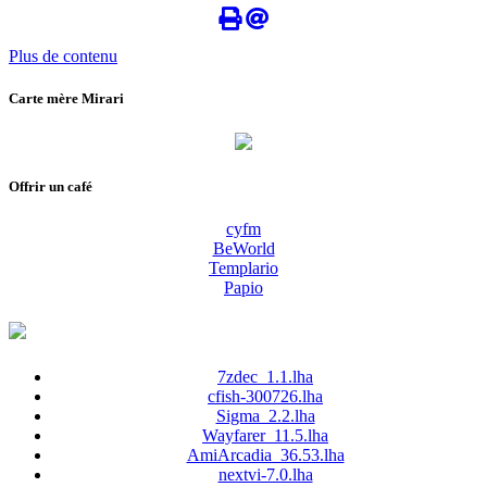
Plus de contenu
Carte mère Mirari
Offrir un café
cyfm
BeWorld
Templario
Papio
7zdec_1.1.lha
cfish-300726.lha
Sigma_2.2.lha
Wayfarer_11.5.lha
AmiArcadia_36.53.lha
nextvi-7.0.lha