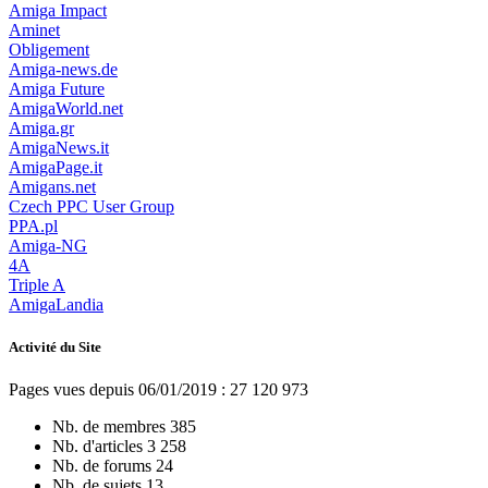
Amiga Impact
Aminet
Obligement
Amiga-news.de
Amiga Future
AmigaWorld.net
Amiga.gr
AmigaNews.it
AmigaPage.it
Amigans.net
Czech PPC User Group
PPA.pl
Amiga-NG
4A
Triple A
AmigaLandia
Activité du Site
Pages vues depuis 06/01/2019 : 27 120 973
Nb. de membres
385
Nb. d'articles
3 258
Nb. de forums
24
Nb. de sujets
13