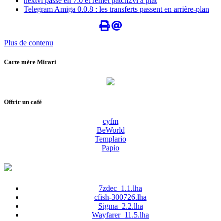
nextvi passe en 7.0 et remet patch2vi à plat
Telegram Amiga 0.0.8 : les transferts passent en arrière-plan
Plus de contenu
Carte mère Mirari
Offrir un café
cyfm
BeWorld
Templario
Papio
7zdec_1.1.lha
cfish-300726.lha
Sigma_2.2.lha
Wayfarer_11.5.lha