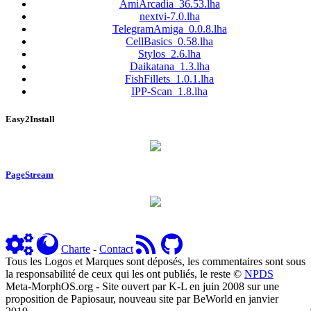
AmiArcadia_36.53.lha
nextvi-7.0.lha
TelegramAmiga_0.0.8.lha
CellBasics_0.58.lha
Stylos_2.6.lha
Daikatana_1.3.lha
FishFillets_1.0.1.lha
IPP-Scan_1.8.lha
Easy2Install
PageStream
Charte
-
Contact
Tous les Logos et Marques sont déposés, les commentaires sont sous
la responsabilité de ceux qui les ont publiés, le reste ©
NPDS
Meta-MorphOS.org - Site ouvert par K-L en juin 2008 sur une
proposition de Papiosaur, nouveau site par BeWorld en janvier