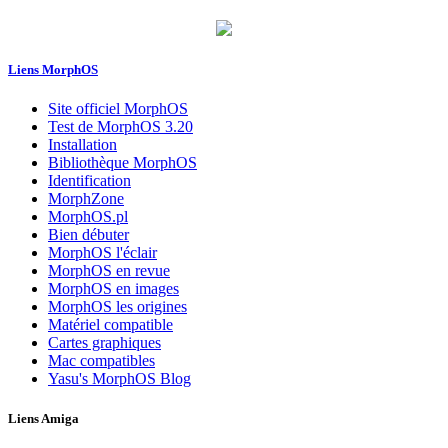
Liens MorphOS
Site officiel MorphOS
Test de MorphOS 3.20
Installation
Bibliothèque MorphOS
Identification
MorphZone
MorphOS.pl
Bien débuter
MorphOS l'éclair
MorphOS en revue
MorphOS en images
MorphOS les origines
Matériel compatible
Cartes graphiques
Mac compatibles
Yasu's MorphOS Blog
Liens Amiga