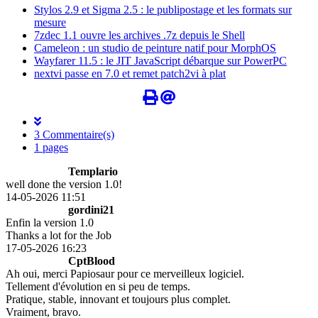
Stylos 2.9 et Sigma 2.5 : le publipostage et les formats sur
mesure
7zdec 1.1 ouvre les archives .7z depuis le Shell
Cameleon : un studio de peinture natif pour MorphOS
Wayfarer 11.5 : le JIT JavaScript débarque sur PowerPC
nextvi passe en 7.0 et remet patch2vi à plat
3 Commentaire(s)
1 pages
Templario
well done the version 1.0!
14-05-2026 11:51
gordini21
Enfin la version 1.0
Thanks a lot for the Job
17-05-2026 16:23
CptBlood
Ah oui, merci Papiosaur pour ce merveilleux logiciel.
Tellement d'évolution en si peu de temps.
Pratique, stable, innovant et toujours plus complet.
Vraiment, bravo.