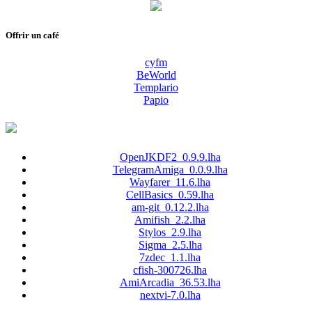
Offrir un café
cyfm
BeWorld
Templario
Papio
OpenJKDF2_0.9.9.lha
TelegramAmiga_0.0.9.lha
Wayfarer_11.6.lha
CellBasics_0.59.lha
am-git_0.12.2.lha
Amifish_2.2.lha
Stylos_2.9.lha
Sigma_2.5.lha
7zdec_1.1.lha
cfish-300726.lha
AmiArcadia_36.53.lha
nextvi-7.0.lha