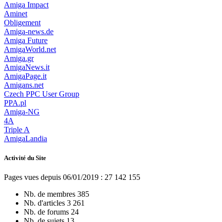
Amiga Impact
Aminet
Obligement
Amiga-news.de
Amiga Future
AmigaWorld.net
Amiga.gr
AmigaNews.it
AmigaPage.it
Amigans.net
Czech PPC User Group
PPA.pl
Amiga-NG
4A
Triple A
AmigaLandia
Activité du Site
Pages vues depuis 06/01/2019 : 27 142 155
Nb. de membres
385
Nb. d'articles
3 261
Nb. de forums
24
Nb. de sujets
13