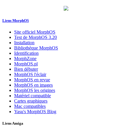
Liens MorphOS
Site officiel MorphOS
Test de MorphOS 3.20
Installation
Bibliothèque MorphOS
Identification
MorphZone
MorphOS.pl
Bien débuter
MorphOS l'éclair
MorphOS en revue
MorphOS en images
MorphOS les origines
Matériel compatible
Cartes graphiques
Mac compatibles
Yasu's MorphOS Blog
Liens Amiga