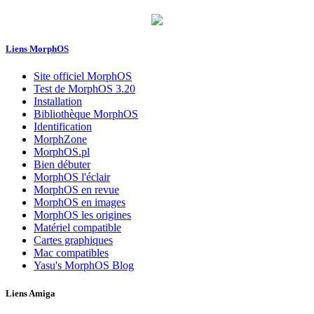
Liens MorphOS
Site officiel MorphOS
Test de MorphOS 3.20
Installation
Bibliothèque MorphOS
Identification
MorphZone
MorphOS.pl
Bien débuter
MorphOS l'éclair
MorphOS en revue
MorphOS en images
MorphOS les origines
Matériel compatible
Cartes graphiques
Mac compatibles
Yasu's MorphOS Blog
Liens Amiga