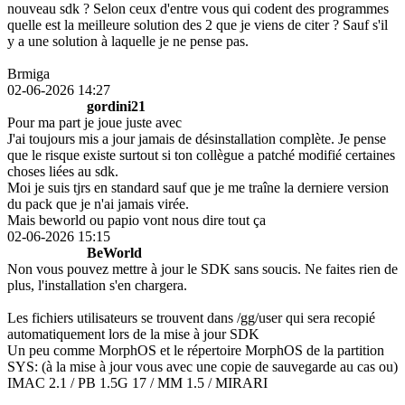
nouveau sdk ? Selon ceux d'entre vous qui codent des programmes
quelle est la meilleure solution des 2 que je viens de citer ? Sauf s'il
y a une solution à laquelle je ne pense pas.
Brmiga
02-06-2026 14:27
gordini21
Pour ma part je joue juste avec
J'ai toujours mis a jour jamais de désinstallation complète. Je pense
que le risque existe surtout si ton collègue a patché modifié certaines
choses liées au sdk.
Moi je suis tjrs en standard sauf que je me traîne la derniere version
du pack que je n'ai jamais virée.
Mais beworld ou papio vont nous dire tout ça
02-06-2026 15:15
BeWorld
Non vous pouvez mettre à jour le SDK sans soucis. Ne faites rien de
plus, l'installation s'en chargera.
Les fichiers utilisateurs se trouvent dans /gg/user qui sera recopié
automatiquement lors de la mise à jour SDK
Un peu comme MorphOS et le répertoire MorphOS de la partition
SYS: (à la mise à jour vous avec une copie de sauvegarde au cas ou)
IMAC 2.1 / PB 1.5G 17 / MM 1.5 / MIRARI