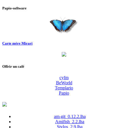
Papio-software
Carte mère Mirari
Offrir un café
cyfm
BeWorld
Templario
Papio
am-git_0.12.2.lha
Amifish_2.2.lha
Stylos_2.9.lha