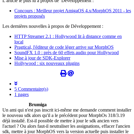
L'article le plus lu à propos de Développement :
Concours : Meilleur projet AmigaOS 4.x/MorphOS 2011 - les
projets proposés
Les dernières nouvelles à propos de Développement :
HTTP Streamer 2.1 : Hollywood lit à distance comme en
local
Pragtical, l'éditeur de code léger arrive sur MorphOS
SoundFX 1.0 : près de 60 effets audio pour Hollywood
Mise à jour de SDK-Explorer
Hollywood : six nouveaux plugins
5 Commentaire(s)
1 pages
Brumiga
Un ami qui n'est pas inscrit ici-même me demande comment installer
le nouveau sdk alors qu'il a le précédent pour MorphOs 318/3.19
déjà installé. Est-il possible de mettre à jour le sdk ancien vers
l'actuel ? Ou alors faut-il neutraliser les assignations, effacer l'ancien
sdk, mettre à jour MorphOS vers la version actuelle puis installer le