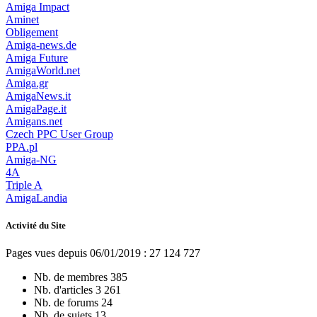
Amiga Impact
Aminet
Obligement
Amiga-news.de
Amiga Future
AmigaWorld.net
Amiga.gr
AmigaNews.it
AmigaPage.it
Amigans.net
Czech PPC User Group
PPA.pl
Amiga-NG
4A
Triple A
AmigaLandia
Activité du Site
Pages vues depuis 06/01/2019 : 27 124 727
Nb. de membres
385
Nb. d'articles
3 261
Nb. de forums
24
Nb. de sujets
13