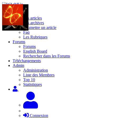
Site
Les articles
Les archives
Soumettre un article
Faq
Les Rubriques
Forums
Forums
English Board
Rechercher dans les Forums
Téléchargements
Admin
Administration
Liste des Membres
Top 10
Statistiques
Connexion