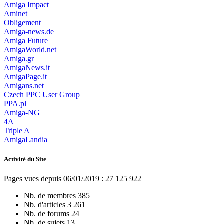
Amiga Impact
Aminet
Obligement
Amiga-news.de
Amiga Future
AmigaWorld.net
Amiga.gr
AmigaNews.it
AmigaPage.it
Amigans.net
Czech PPC User Group
PPA.pl
Amiga-NG
4A
Triple A
AmigaLandia
Activité du Site
Pages vues depuis 06/01/2019 : 27 125 922
Nb. de membres
385
Nb. d'articles
3 261
Nb. de forums
24
Nb. de sujets
13