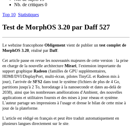
Nb. de critiques
0
Top 10
Statistiques
Test de MorphOS 3.20 par Daff
527
Le webzine francophone
Obligement
vient de publier un
test complet de
MorphOS 3.20
, réalisé par
Daff
.
Cet article passe en revue les nouveautés majeures de cette version : la prise
en charge de la nouvelle architecture
Mirari
, l'extension importante du
support graphique
Radeon
(familles de GPU supplémentaires,
HDMI/DVI/DisplayPort, multi-écran, pilotes TinyGL et Radeon mis à
jour), l'arrivée de
SFS2
dans tout le système (fichiers de plus de 4 Go,
partitions jusqu'à 2 To, horodatage à la nanoseconde et dates au-delà de
2038), ainsi que les nombreuses améliorations d'Ambient, des nouvelles
applications et utilitaires fournis et des mises à jour réseau et système.
L'auteur partage ses impressions à l'usage et dresse le bilan de cette mise à
jour de la plateforme.
L'article est rédigé en français et peut être traduit automatiquement en
plusieurs langues directement sur le site.