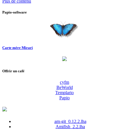
Plus de contenu
Papio-software
Carte mère Mirari
Offrir un café
cyfm
BeWorld
Templario
Papio
am-git_0.12.2.lha
Amifish_2.2.lha