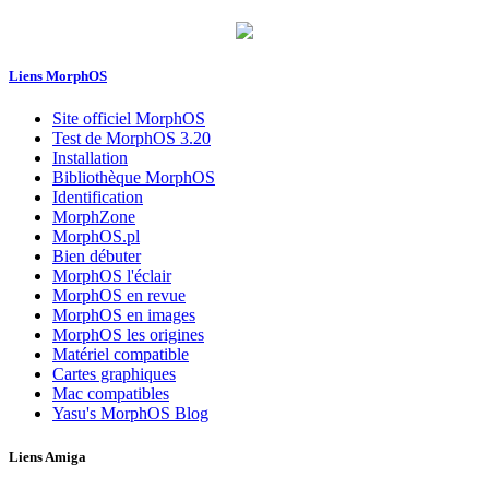
Liens MorphOS
Site officiel MorphOS
Test de MorphOS 3.20
Installation
Bibliothèque MorphOS
Identification
MorphZone
MorphOS.pl
Bien débuter
MorphOS l'éclair
MorphOS en revue
MorphOS en images
MorphOS les origines
Matériel compatible
Cartes graphiques
Mac compatibles
Yasu's MorphOS Blog
Liens Amiga