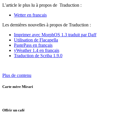
L'article le plus lu à propos de Traduction :
Wetter en français
Les dernières nouvelles à propos de Traduction :
Imprimer avec MorphOS 1.3 traduit par Daff
Utilisation de Flacapella
PastePass en français
yWeather 1.4 en français
Traduction de Scriba 1.9.0
Plus de contenu
Carte mère Mirari
Offrir un café