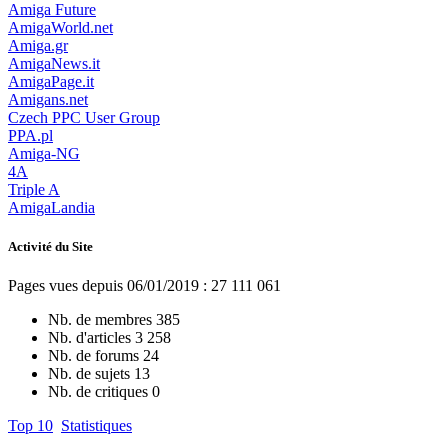
Amiga Future
AmigaWorld.net
Amiga.gr
AmigaNews.it
AmigaPage.it
Amigans.net
Czech PPC User Group
PPA.pl
Amiga-NG
4A
Triple A
AmigaLandia
Activité du Site
Pages vues depuis 06/01/2019 : 27 111 061
Nb. de membres
385
Nb. d'articles
3 258
Nb. de forums
24
Nb. de sujets
13
Nb. de critiques
0
Top 10
Statistiques