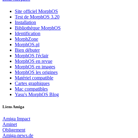
Site officiel MorphOS
Test de MorphOS 3.20
Installation
Bibliothèque MorphOS
Identification
MorphZone
MorphOS.pl
Bien débuter
MorphOS l'éclair
MorphOS en revue
MorphOS en images
MorphOS les origines
Matériel compatible
Cartes graphiques
Mac compatibles
Yasu's MorphOS Blog
Liens Amiga
Amiga Impact
Aminet
Obligement
Amiga-news.de