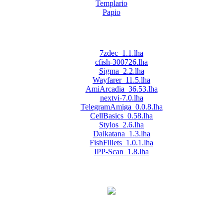
Templario
Papio
7zdec_1.1.lha
cfish-300726.lha
Sigma_2.2.lha
Wayfarer_11.5.lha
AmiArcadia_36.53.lha
nextvi-7.0.lha
TelegramAmiga_0.0.8.lha
CellBasics_0.58.lha
Stylos_2.6.lha
Daikatana_1.3.lha
FishFillets_1.0.1.lha
IPP-Scan_1.8.lha