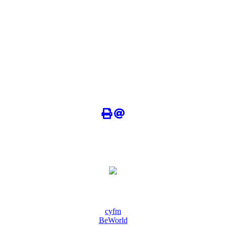
cyfm
BeWorld