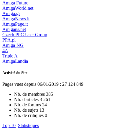
Amiga Future
AmigaWorld.net
Amiga.gr
AmigaNews.it
AmigaPage.it
Amigans.net
Czech PPC User Group
PPA.pl
Amiga-NG
4A
Triple A
AmigaLandia
Activité du Site
Pages vues depuis 06/01/2019 : 27 124 849
Nb. de membres
385
Nb. d'articles
3 261
Nb. de forums
24
Nb. de sujets
13
Nb. de critiques
0
Top 10
Statistiques