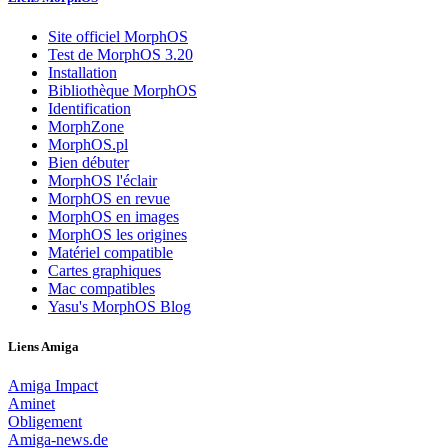
Site officiel MorphOS
Test de MorphOS 3.20
Installation
Bibliothèque MorphOS
Identification
MorphZone
MorphOS.pl
Bien débuter
MorphOS l'éclair
MorphOS en revue
MorphOS en images
MorphOS les origines
Matériel compatible
Cartes graphiques
Mac compatibles
Yasu's MorphOS Blog
Liens Amiga
Amiga Impact
Aminet
Obligement
Amiga-news.de