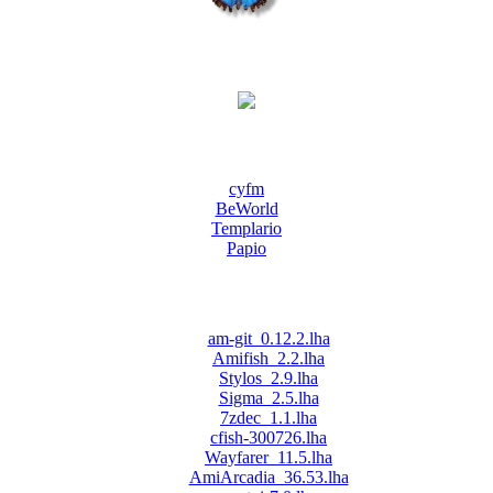
cyfm
BeWorld
Templario
Papio
am-git_0.12.2.lha
Amifish_2.2.lha
Stylos_2.9.lha
Sigma_2.5.lha
7zdec_1.1.lha
cfish-300726.lha
Wayfarer_11.5.lha
AmiArcadia_36.53.lha