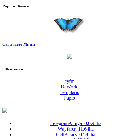
Papio-software
Carte mère Mirari
Offrir un café
cyfm
BeWorld
Templario
Papio
TelegramAmiga_0.0.9.lha
Wayfarer_11.6.lha
CellBasics_0.59.lha