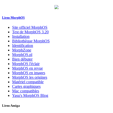
Liens MorphOS
Site officiel MorphOS
Test de MorphOS 3.20
Installation
Bibliothèque MorphOS
Identification
MorphZone
MorphOS.pl
Bien débuter
MorphOS l'éclair
MorphOS en revue
MorphOS en images
MorphOS les origines
Matériel compatible
Cartes graphiques
Mac compatibles
Yasu's MorphOS Blog
Liens Amiga