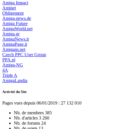
Amiga Impact
Aminet
Obligement
Amiga-news.de
Amiga Future
AmigaWorld.net
Amiga.gr
AmigaNews.it
AmigaPage.it
Amigans.net
Czech PPC User Group
PPA.pl
Amiga-NG
4A
Triple A
AmigaLandia
Activité du Site
Pages vues depuis 06/01/2019 : 27 132 010
Nb. de membres
385
Nb. d'articles
3 260
Nb. de forums
24
Nb. de sujets
13