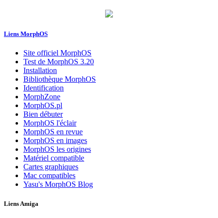
Liens MorphOS
Site officiel MorphOS
Test de MorphOS 3.20
Installation
Bibliothèque MorphOS
Identification
MorphZone
MorphOS.pl
Bien débuter
MorphOS l'éclair
MorphOS en revue
MorphOS en images
MorphOS les origines
Matériel compatible
Cartes graphiques
Mac compatibles
Yasu's MorphOS Blog
Liens Amiga