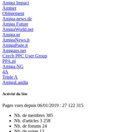
Amiga Impact
Aminet
Obligement
Amiga-news.de
Amiga Future
AmigaWorld.net
Amiga.gr
AmigaNews.it
AmigaPage.it
Amigans.net
Czech PPC User Group
PPA.pl
Amiga-NG
4A
Triple A
AmigaLandia
Activité du Site
Pages vues depuis 06/01/2019 : 27 122 315
Nb. de membres
385
Nb. d'articles
3 258
Nb. de forums
24
Nb. de sujets
13