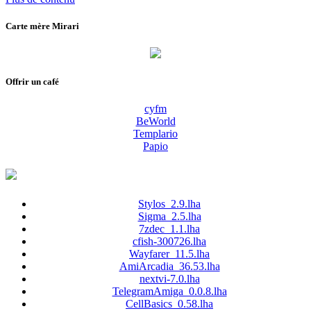
Carte mère Mirari
Offrir un café
cyfm
BeWorld
Templario
Papio
Stylos_2.9.lha
Sigma_2.5.lha
7zdec_1.1.lha
cfish-300726.lha
Wayfarer_11.5.lha
AmiArcadia_36.53.lha
nextvi-7.0.lha
TelegramAmiga_0.0.8.lha
CellBasics_0.58.lha