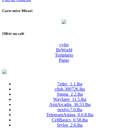
Carte mère Mirari
Offrir un café
cyfm
BeWorld
Templario
Papio
7zdec_1.1.lha
cfish-300726.lha
Sigma_2.2.lha
Wayfarer_11.5.lha
AmiArcadia_36.53.lha
nextvi-7.0.lha
TelegramAmiga_0.0.8.lha
CellBasics_0.58.lha
Stylos_2.6.lha