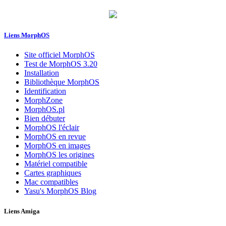
Liens MorphOS
Site officiel MorphOS
Test de MorphOS 3.20
Installation
Bibliothèque MorphOS
Identification
MorphZone
MorphOS.pl
Bien débuter
MorphOS l'éclair
MorphOS en revue
MorphOS en images
MorphOS les origines
Matériel compatible
Cartes graphiques
Mac compatibles
Yasu's MorphOS Blog
Liens Amiga