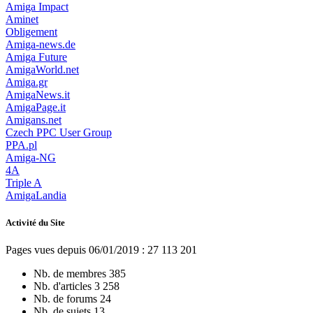
Amiga Impact
Aminet
Obligement
Amiga-news.de
Amiga Future
AmigaWorld.net
Amiga.gr
AmigaNews.it
AmigaPage.it
Amigans.net
Czech PPC User Group
PPA.pl
Amiga-NG
4A
Triple A
AmigaLandia
Activité du Site
Pages vues depuis 06/01/2019 : 27 113 201
Nb. de membres
385
Nb. d'articles
3 258
Nb. de forums
24
Nb. de sujets
13