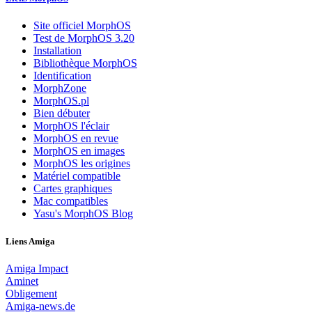
Site officiel MorphOS
Test de MorphOS 3.20
Installation
Bibliothèque MorphOS
Identification
MorphZone
MorphOS.pl
Bien débuter
MorphOS l'éclair
MorphOS en revue
MorphOS en images
MorphOS les origines
Matériel compatible
Cartes graphiques
Mac compatibles
Yasu's MorphOS Blog
Liens Amiga
Amiga Impact
Aminet
Obligement
Amiga-news.de