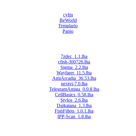
cyfm
BeWorld
Templario
Papio
7zdec_1.1.lha
cfish-300726.lha
Sigma_2.2.lha
Wayfarer_11.5.lha
AmiArcadia_36.53.lha
nextvi-7.0.lha
TelegramAmiga_0.0.8.lha
CellBasics_0.58.lha
Stylos_2.6.lha
Daikatana_1.3.lha
FishFillets_1.0.1.lha
IPP-Scan_1.8.lha