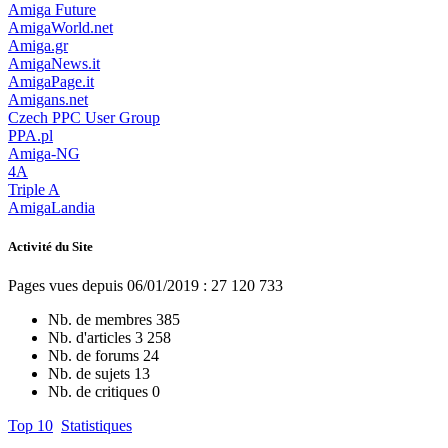
Amiga Future
AmigaWorld.net
Amiga.gr
AmigaNews.it
AmigaPage.it
Amigans.net
Czech PPC User Group
PPA.pl
Amiga-NG
4A
Triple A
AmigaLandia
Activité du Site
Pages vues depuis 06/01/2019 : 27 120 733
Nb. de membres
385
Nb. d'articles
3 258
Nb. de forums
24
Nb. de sujets
13
Nb. de critiques
0
Top 10
Statistiques