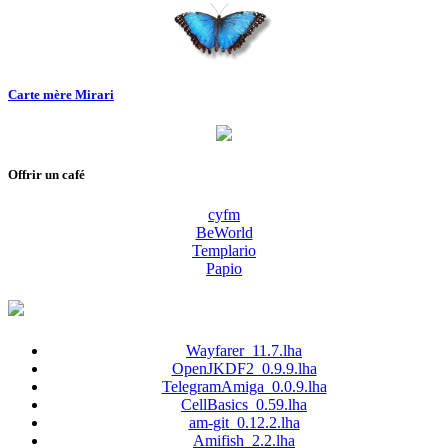
Carte mère Mirari
Offrir un café
cyfm
BeWorld
Templario
Papio
Wayfarer_11.7.lha
OpenJKDF2_0.9.9.lha
TelegramAmiga_0.0.9.lha
CellBasics_0.59.lha
am-git_0.12.2.lha
Amifish_2.2.lha