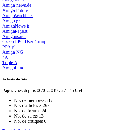
Amiga-news.de
Amiga Future
AmigaWorld.net
Amiga.gr
AmigaNews.it
AmigaPage.it
Amigans.net
Czech PPC User Group
PPA.pl
Amiga-NG
4A
Triple A
AmigaLandia
Activité du Site
Pages vues depuis 06/01/2019 : 27 145 954
Nb. de membres
385
Nb. d'articles
3 267
Nb. de forums
24
Nb. de sujets
13
Nb. de critiques
0