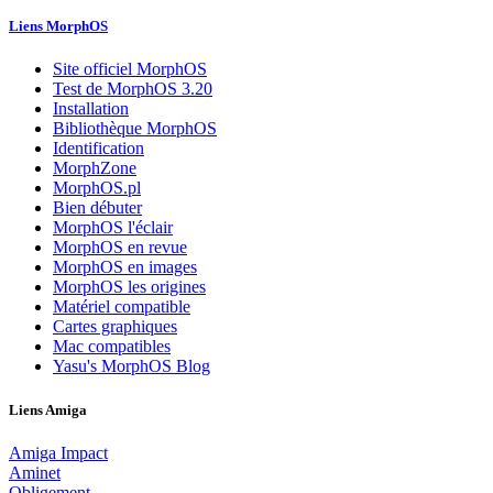
Liens MorphOS
Site officiel MorphOS
Test de MorphOS 3.20
Installation
Bibliothèque MorphOS
Identification
MorphZone
MorphOS.pl
Bien débuter
MorphOS l'éclair
MorphOS en revue
MorphOS en images
MorphOS les origines
Matériel compatible
Cartes graphiques
Mac compatibles
Yasu's MorphOS Blog
Liens Amiga
Amiga Impact
Aminet
Obligement