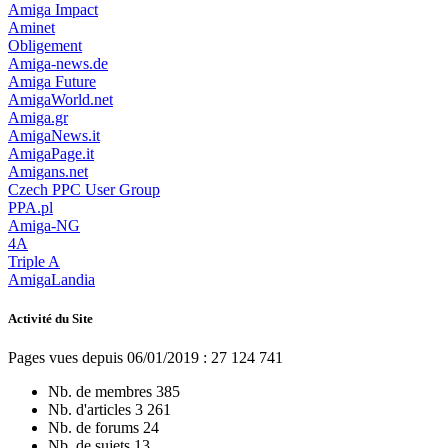
Amiga Impact
Aminet
Obligement
Amiga-news.de
Amiga Future
AmigaWorld.net
Amiga.gr
AmigaNews.it
AmigaPage.it
Amigans.net
Czech PPC User Group
PPA.pl
Amiga-NG
4A
Triple A
AmigaLandia
Activité du Site
Pages vues depuis 06/01/2019 : 27 124 741
Nb. de membres
385
Nb. d'articles
3 261
Nb. de forums
24
Nb. de sujets
13