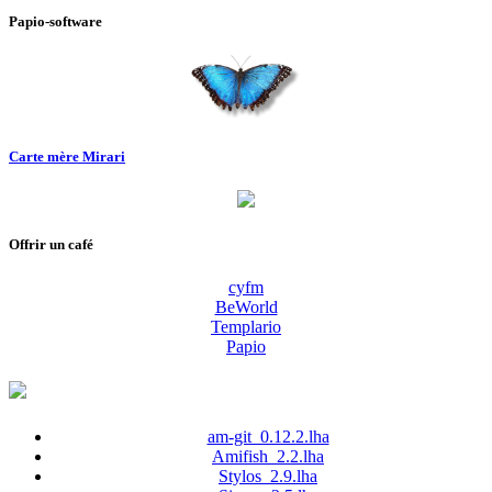
Papio-software
Carte mère Mirari
Offrir un café
cyfm
BeWorld
Templario
Papio
am-git_0.12.2.lha
Amifish_2.2.lha
Stylos_2.9.lha