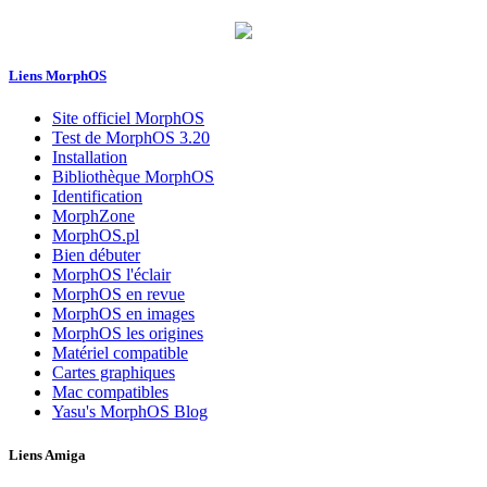
Liens MorphOS
Site officiel MorphOS
Test de MorphOS 3.20
Installation
Bibliothèque MorphOS
Identification
MorphZone
MorphOS.pl
Bien débuter
MorphOS l'éclair
MorphOS en revue
MorphOS en images
MorphOS les origines
Matériel compatible
Cartes graphiques
Mac compatibles
Yasu's MorphOS Blog
Liens Amiga