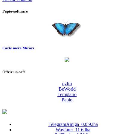
Papio-software
Carte mère Mirari
Offrir un café
cyfm
BeWorld
Templario
Papio
TelegramAmiga_0.0.9.lha
Wayfarer_11.6.lha