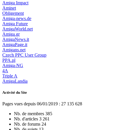
Amiga Impact
Aminet
Obligement
Amiga-news.de
Amiga Future
AmigaWorld.net
Amiga.gr
AmigaNews.it
AmigaPage.it
Amigans.net
Czech PPC User Group
PPA.pl
Amiga-NG
4A
Triple A
AmigaLandia
Activité du Site
Pages vues depuis 06/01/2019 : 27 135 628
Nb. de membres
385
Nb. d'articles
3 261
Nb. de forums
24
Nb. de sujets
13