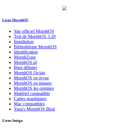
Liens MorphOS
Site officiel MorphOS
Test de MorphOS 3.20
Installation
Bibliothèque MorphOS
Identification
MorphZone
MorphOS.pl
Bien débuter
MorphOS l'éclair
MorphOS en revue
MorphOS en images
MorphOS les origines
Matériel compatible
Cartes graphiques
Mac compatibles
Yasu's MorphOS Blog
Liens Amiga