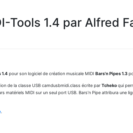
I-Tools 1.4 par Alfred F
 1.4
pour son logiciel de création musicale MIDI
Bars'n Pipes 1.3
po
rsion de la classe USB camdusbmidi.class écrite par
Tcheko
qui per
 matériels MIDI sur un seul port USB. Bars'n Pipe attribura une li
e
.