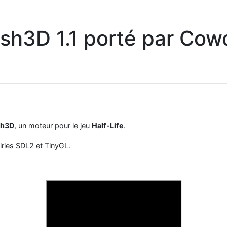
sh3D 1.1 porté par Cow
sh3D
, un moteur pour le jeu
Half-Life
.
airies SDL2 et TinyGL.