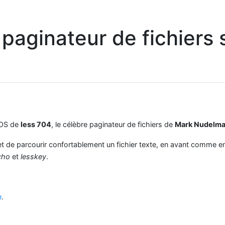
e paginateur de fichiers 
hOS de
less 704
, le célèbre paginateur de fichiers de
Mark Nudelm
de parcourir confortablement un fichier texte, en avant comme en a
cho
et
lesskey
.
e
.