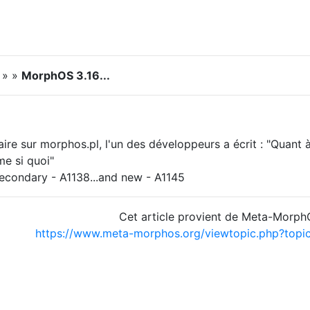
 » »
MorphOS 3.16...
e sur morphos.pl, l'un des développeurs a écrit : "Quant à
e si quoi"
Secondary - A1138...and new - A1145
Cet article provient de Meta-Morp
https://www.meta-morphos.org/viewtopic.php?to