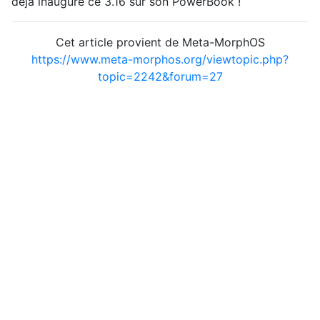
déjà inauguré ce 3.16 sur son PowerBook !
Cet article provient de Meta-MorphOS
https://www.meta-morphos.org/viewtopic.php?
topic=2242&forum=27