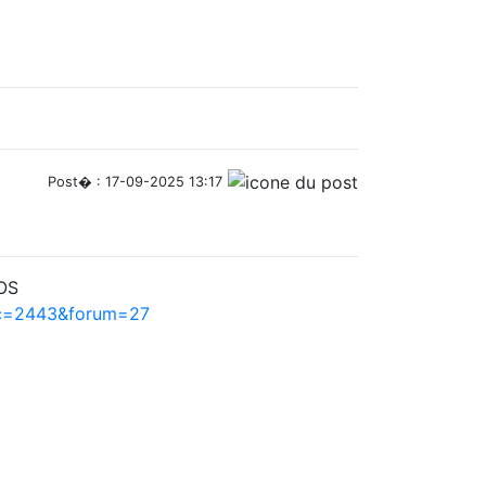
Post� : 17-09-2025 13:17
hOS
pic=2443&forum=27