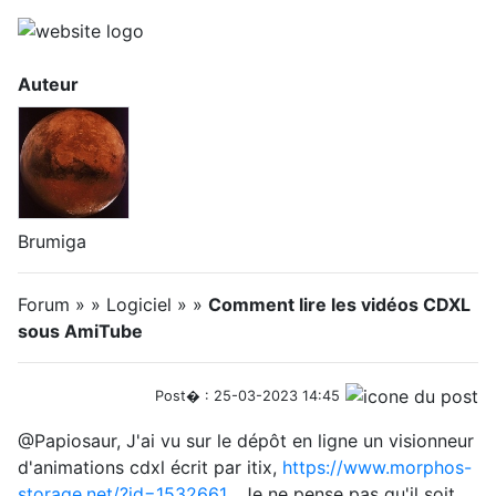
Auteur
Brumiga
Forum » » Logiciel » »
Comment lire les vidéos CDXL
sous AmiTube
Post� : 25-03-2023 14:45
@Papiosaur, J'ai vu sur le dépôt en ligne un visionneur
d'animations cdxl écrit par itix,
https://www.morphos-
storage.net/?id=1532661
. Je ne pense pas qu'il soit