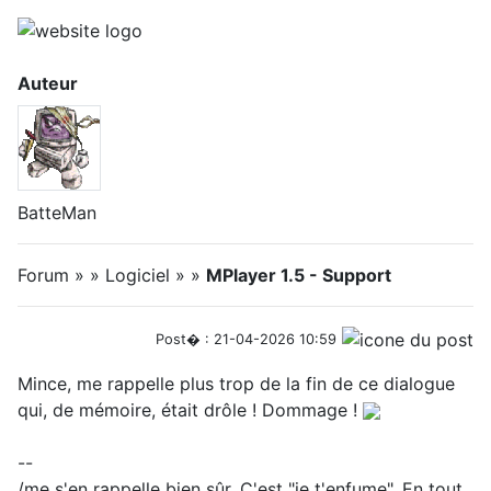
Auteur
BatteMan
Forum » » Logiciel » »
MPlayer 1.5 - Support
Post� : 21-04-2026 10:59
Mince, me rappelle plus trop de la fin de ce dialogue
qui, de mémoire, était drôle ! Dommage !
--
/me s'en rappelle bien sûr. C'est "je t'enfume". En tout