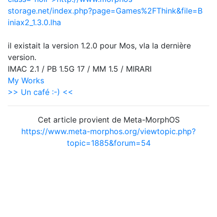
storage.net/index.php?page=Games%2FThink&file=B
iniax2_1.3.0.lha
il existait la version 1.2.0 pour Mos, vla la dernière
version.
IMAC 2.1 / PB 1.5G 17 / MM 1.5 / MIRARI
My Works
>> Un café :-) <<
Cet article provient de Meta-MorphOS
https://www.meta-morphos.org/viewtopic.php?
topic=1885&forum=54