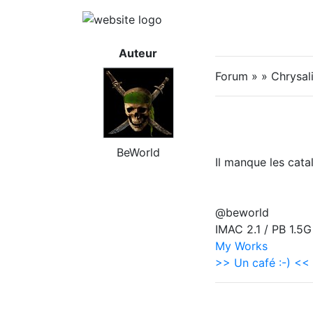
Auteur
Forum » » Chrysal
BeWorld
Il manque les cata
@beworld
IMAC 2.1 / PB 1.5G
My Works
>> Un café :-) <<