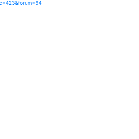
pic=423&forum=64