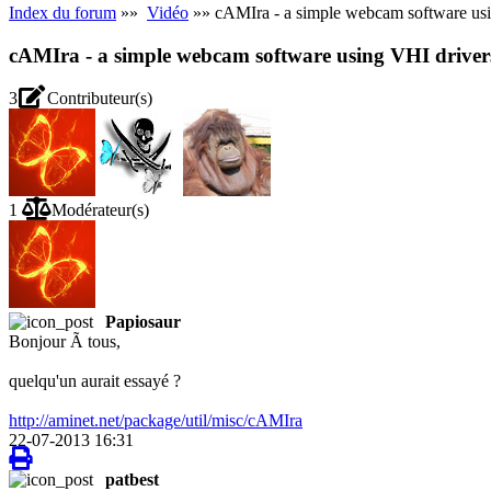
Index du forum
»»
Vidéo
»» cAMIra - a simple webcam software usi
cAMIra - a simple webcam software using VHI driver
3
Contributeur(s)
1
Modérateur(s)
Papiosaur
Bonjour Ã tous,
quelqu'un aurait essayé ?
http://aminet.net/package/util/misc/cAMIra
22-07-2013 16:31
patbest