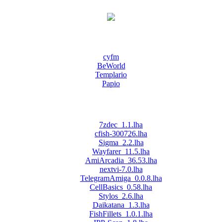
cyfm
BeWorld
Templario
Papio
7zdec_1.1.lha
cfish-300726.lha
Sigma_2.2.lha
Wayfarer_11.5.lha
AmiArcadia_36.53.lha
nextvi-7.0.lha
TelegramAmiga_0.0.8.lha
CellBasics_0.58.lha
Stylos_2.6.lha
Daikatana_1.3.lha
FishFillets_1.0.1.lha