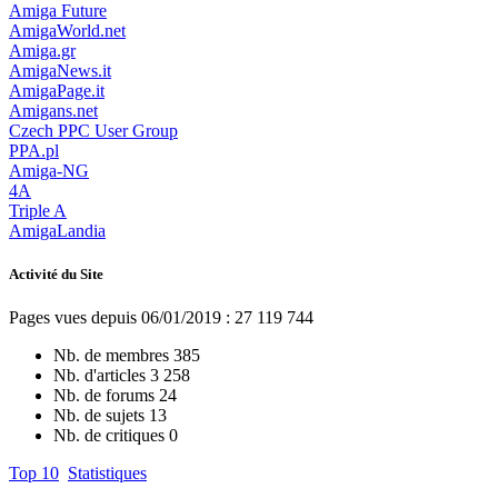
Amiga Future
AmigaWorld.net
Amiga.gr
AmigaNews.it
AmigaPage.it
Amigans.net
Czech PPC User Group
PPA.pl
Amiga-NG
4A
Triple A
AmigaLandia
Activité du Site
Pages vues depuis 06/01/2019 : 27 119 744
Nb. de membres
385
Nb. d'articles
3 258
Nb. de forums
24
Nb. de sujets
13
Nb. de critiques
0
Top 10
Statistiques