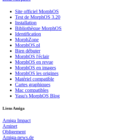
Site officiel MorphOS
Test de MorphOS 3.20
Installation
Bibliothèque MorphOS
Identification
MorphZone
MorphOS.pl
Bien débuter
MorphOS l'éclair
MorphOS en revue
MorphOS en images
MorphOS les origines
Matériel compatible
Cartes graphiques
Mac compatibles
Yasu's MorphOS Blog
Liens Amiga
Amiga Impact
Aminet
Obligement
Amiga-news.de