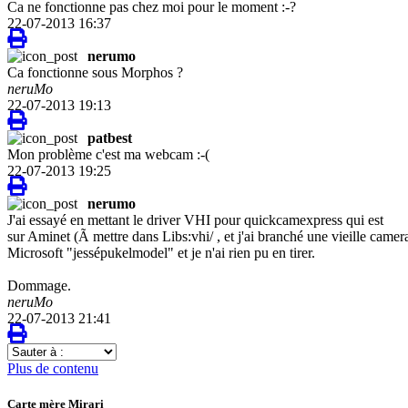
Ca ne fonctionne pas chez moi pour le moment :-?
22-07-2013 16:37
nerumo
Ca fonctionne sous Morphos ?
neruMo
22-07-2013 19:13
patbest
Mon problème c'est ma webcam :-(
22-07-2013 19:25
nerumo
J'ai essayé en mettant le driver VHI pour quickcamexpress qui est
sur Aminet (Ã mettre dans Libs:vhi/ , et j'ai branché une vieille camer
Microsoft "jessépukelmodel" et je n'ai rien pu en tirer.
Dommage.
neruMo
22-07-2013 21:41
Sauter
à
Plus de contenu
:
Carte mère Mirari