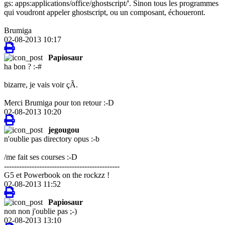
gs: apps:applications/office/ghostscript/'. Sinon tous les programmes
qui voudront appeler ghostscript, ou un composant, échoueront.
Brumiga
02-08-2013 10:17
Papiosaur
ha bon ? :-#
bizarre, je vais voir çÃ.
Merci Brumiga pour ton retour :-D
02-08-2013 10:20
jegougou
n'oublie pas directory opus :-b
/me fait ses courses :-D
----------------------------------------------
G5 et Powerbook on the rockzz !
02-08-2013 11:52
Papiosaur
non non j'oublie pas ;-)
02-08-2013 13:10