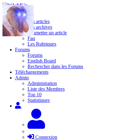
Site
Les articles
Les archives
Soumettre un article
Faq
Les Rubriques
Forums
Forums
English Board
Rechercher dans les Forums
Téléchargements
Admin
Administration
Liste des Membres
Top 10
Statistiques
Connexion