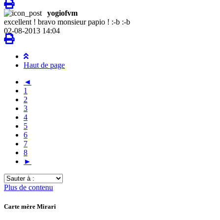
yogiofvm
excellent ! bravo monsieur papio ! :-b :-b
02-08-2013 14:04
Haut de page
◄
1
2
3
4
5
6
7
8
►
Sauter
à
Plus de contenu
:
Carte mère Mirari