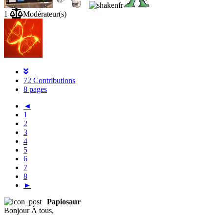
1
Modérateur(s)
72 Contributions
8 pages
◄
1
2
3
4
5
6
7
8
►
Papiosaur
Bonjour Ã tous,