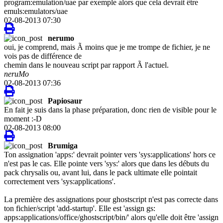
program:emulation/uae par exemple alors que cela devrait être
emuls:emulators/uae
02-08-2013 07:30
nerumo
oui, je comprend, mais Ã moins que je me trompe de fichier, je ne
vois pas de différence de
chemin dans le nouveau script par rapport Ã l'actuel.
neruMo
02-08-2013 07:36
Papiosaur
En fait je suis dans la phase préparation, donc rien de visible pour le
moment :-D
02-08-2013 08:00
Brumiga
Ton assignation 'apps:' devrait pointer vers 'sys:applications' hors ce
n'est pas le cas. Elle pointe vers 'sys:' alors que dans les débuts du
pack chrysalis ou, avant lui, dans le pack ultimate elle pointait
correctement vers 'sys:applications'.
La première des assignations pour ghostscript n'est pas correcte dans
ton fichier/script 'add-startup'. Elle est 'assign gs:
apps:applications/office/ghostscript/bin/' alors qu'elle doit être 'assign