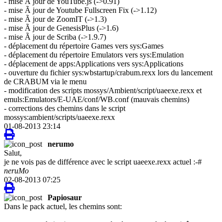
- mise Ã jour de YouTube.js (->0.91)
- mise Ã jour de Youtube Fullscreen Fix (->1.12)
- mise Ã jour de ZoomIT (->1.3)
- mise Ã jour de GenesisPlus (->1.6)
- mise Ã jour de Scriba (->1.9.7)
- déplacement du répertoire Games vers sys:Games
- déplacement du répertoire Emulators vers sys:Emulation
- déplacement de apps:Applications vers sys:Applications
- ouverture du fichier sys:wbstartup/crabum.rexx lors du lancement
de CRABUM via le menu
- modification des scripts mossys/Ambient/script/uaeexe.rexx et
emuls:Emulators/E-UAE/conf/WB.conf (mauvais chemins)
- corrections des chemins dans le script
mossys:ambient/scripts/uaeexe.rexx
01-08-2013 23:14
nerumo
Salut,
je ne vois pas de différence avec le script uaeexe.rexx actuel :-#
neruMo
02-08-2013 07:25
Papiosaur
Dans le pack actuel, les chemins sont: