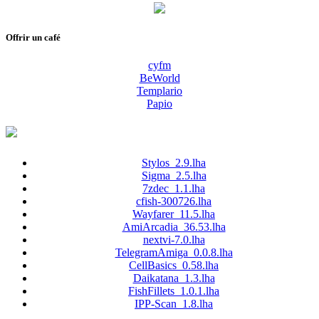
Offrir un café
cyfm
BeWorld
Templario
Papio
Stylos_2.9.lha
Sigma_2.5.lha
7zdec_1.1.lha
cfish-300726.lha
Wayfarer_11.5.lha
AmiArcadia_36.53.lha
nextvi-7.0.lha
TelegramAmiga_0.0.8.lha
CellBasics_0.58.lha
Daikatana_1.3.lha
FishFillets_1.0.1.lha
IPP-Scan_1.8.lha