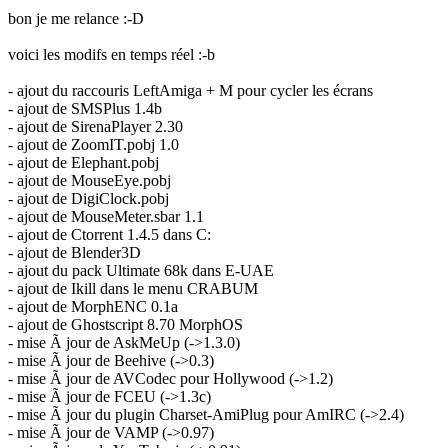
bon je me relance :-D
voici les modifs en temps réel :-b
- ajout du raccouris LeftAmiga + M pour cycler les écrans
- ajout de SMSPlus 1.4b
- ajout de SirenaPlayer 2.30
- ajout de ZoomIT.pobj 1.0
- ajout de Elephant.pobj
- ajout de MouseEye.pobj
- ajout de DigiClock.pobj
- ajout de MouseMeter.sbar 1.1
- ajout de Ctorrent 1.4.5 dans C:
- ajout de Blender3D
- ajout du pack Ultimate 68k dans E-UAE
- ajout de Ikill dans le menu CRABUM
- ajout de MorphENC 0.1a
- ajout de Ghostscript 8.70 MorphOS
- mise Ã jour de AskMeUp (->1.3.0)
- mise Ã jour de Beehive (->0.3)
- mise Ã jour de AVCodec pour Hollywood (->1.2)
- mise Ã jour de FCEU (->1.3c)
- mise Ã jour du plugin Charset-AmiPlug pour AmIRC (->2.4)
- mise Ã jour de VAMP (->0.97)