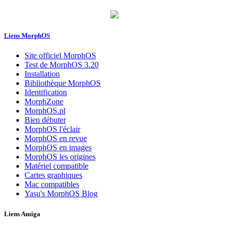
Liens MorphOS
Site officiel MorphOS
Test de MorphOS 3.20
Installation
Bibliothèque MorphOS
Identification
MorphZone
MorphOS.pl
Bien débuter
MorphOS l'éclair
MorphOS en revue
MorphOS en images
MorphOS les origines
Matériel compatible
Cartes graphiques
Mac compatibles
Yasu's MorphOS Blog
Liens Amiga