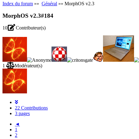
Index du forum
»»
Général
»» MorphOS v2.3
MorphOS v2.3
#184
10
Contributeur(s)
1
Modérateur(s)
22 Contributions
3 pages
◄
1
2