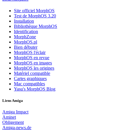
Site officiel MorphOS
Test de MorphOS 3.20
Installation
Bibliothèque MorphOS
Identification
MorphZone
MorphOS.pl
Bien débuter
MorphOS l'éclair
MorphOS en revue
MorphOS en images
MorphOS les origines
Matériel compatible
Cartes graphiques
Mac compatibles
Yasu's MorphOS Blog
Liens Amiga
Amiga Impact
Aminet
Obligement
Amiga-news.de