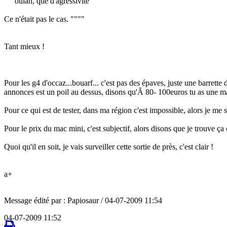
"""oulah, que d'agressivité
Ce n'était pas le cas. """"
Tant mieux !
Pour les g4 d'occaz...bouarf... c'est pas des épaves, juste une barrett
annonces est un poil au dessus, disons qu'Ã 80- 100euros tu as une m
Pour ce qui est de tester, dans ma région c'est impossible, alors je m
Pour le prix du mac mini, c'est subjectif, alors disons que je trouve ç
Quoi qu'il en soit, je vais surveiller cette sortie de près, c'est clair !
a+
Message édité par : Papiosaur / 04-07-2009 11:54
04-07-2009 11:52