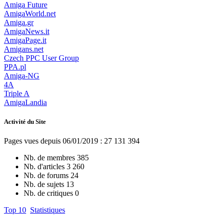
Amiga Future
AmigaWorld.net
Amiga.gr
AmigaNews.it
AmigaPage.it
Amigans.net
Czech PPC User Group
PPA.pl
Amiga-NG
4A
Triple A
AmigaLandia
Activité du Site
Pages vues depuis 06/01/2019 : 27 131 394
Nb. de membres
385
Nb. d'articles
3 260
Nb. de forums
24
Nb. de sujets
13
Nb. de critiques
0
Top 10
Statistiques