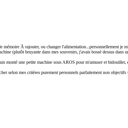
e de mémoire Ã rajouter, ou changer l'alimentation...personnellement je m'
achine (plutôt bruyante dans mes souvenirs, j'avais bossé dessus dans 
e suis monté une petite machine sous AROS pour m'amuser et bidouiller, e
a cher selon mes critères purement personnels parfaitement non objectifs