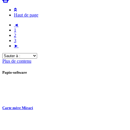
Haut de page
◄
1
2
3
►
Sauter
à
Plus de contenu
:
Papio-software
Carte mère Mirari