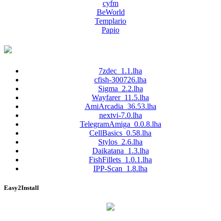
cyfm
BeWorld
Templario
Papio
7zdec_1.1.lha
cfish-300726.lha
Sigma_2.2.lha
Wayfarer_11.5.lha
AmiArcadia_36.53.lha
nextvi-7.0.lha
TelegramAmiga_0.0.8.lha
CellBasics_0.58.lha
Stylos_2.6.lha
Daikatana_1.3.lha
FishFillets_1.0.1.lha
IPP-Scan_1.8.lha
Easy2Install