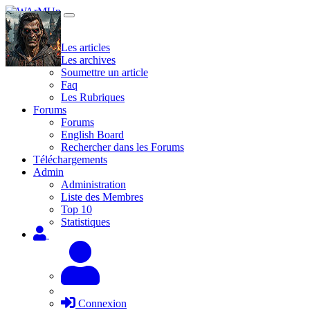
Site
Les articles
Les archives
Soumettre un article
Faq
Les Rubriques
Forums
Forums
English Board
Rechercher dans les Forums
Téléchargements
Admin
Administration
Liste des Membres
Top 10
Statistiques
Connexion