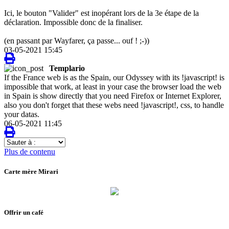
Ici, le bouton "Valider" est inopérant lors de la 3e étape de la
déclaration. Impossible donc de la finaliser.
(en passant par Wayfarer, ça passe... ouf ! ;-))
03-05-2021 15:45
Templario
If the France web is as the Spain, our Odyssey with its !javascript! is
impossible that work, at least in your case the browser load the web
in Spain is show directly that you need Firefox or Internet Explorer,
also you don't forget that these webs need !javascript!, css, to handle
your datas.
06-05-2021 11:45
Sauter
à
Plus de contenu
:
Carte mère Mirari
Offrir un café