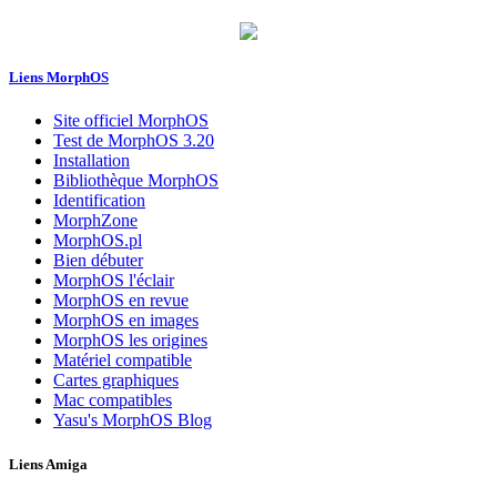
Liens MorphOS
Site officiel MorphOS
Test de MorphOS 3.20
Installation
Bibliothèque MorphOS
Identification
MorphZone
MorphOS.pl
Bien débuter
MorphOS l'éclair
MorphOS en revue
MorphOS en images
MorphOS les origines
Matériel compatible
Cartes graphiques
Mac compatibles
Yasu's MorphOS Blog
Liens Amiga