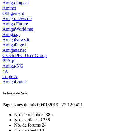
Amiga Impact
Aminet
Obligement
Amiga-news.de
Amiga Future
AmigaWorld.net
Amiga.gr
AmigaNews.it
AmigaPage.it
Amigans.net
Czech PPC User Group
PPA.pl
Amiga-NG
4A
Triple A
AmigaLandia
Activité du Site
Pages vues depuis 06/01/2019 : 27 120 451
Nb. de membres
385
Nb. d'articles
3 258
Nb. de forums
24
Nb. de sujets
13