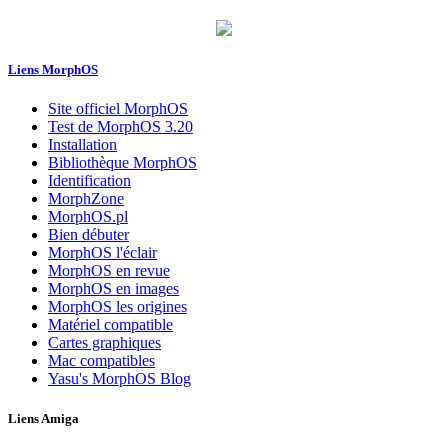
Liens MorphOS
Site officiel MorphOS
Test de MorphOS 3.20
Installation
Bibliothèque MorphOS
Identification
MorphZone
MorphOS.pl
Bien débuter
MorphOS l'éclair
MorphOS en revue
MorphOS en images
MorphOS les origines
Matériel compatible
Cartes graphiques
Mac compatibles
Yasu's MorphOS Blog
Liens Amiga