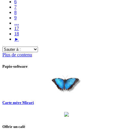
6
7
8
9
…
17
18
►
Sauter
à
Plus de contenu
:
Papio-software
Carte mère Mirari
Offrir un café