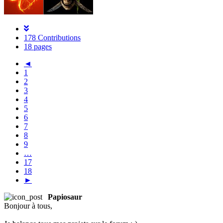
178 Contributions
18 pages
◄
1
2
3
4
5
6
7
8
9
…
17
18
►
Papiosaur
Bonjour à tous,