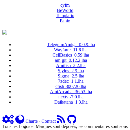
cyfm
BeWorld
Templario
Papio
TelegramAmiga_0.0.9.lha
Wayfarer_11.6.lha
CellBasics_0.59.lha
am-git_0.12.2.lha
Amifish_2.2.lha
Stylos_2.9.lha
Sigma_2.5.lha
7zdec_1.1.lha
cfish-300726.lha
AmiArcadia_36.53.lha
nextvi-7.0.lha
Daikatana_1.3.lha
Charte
-
Contact
Tous les Logos et Marques sont déposés, les commentaires sont sous