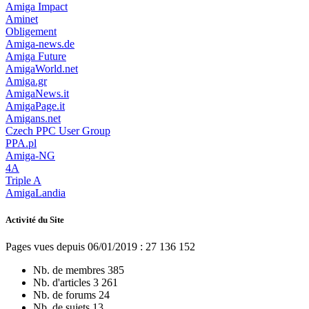
Amiga Impact
Aminet
Obligement
Amiga-news.de
Amiga Future
AmigaWorld.net
Amiga.gr
AmigaNews.it
AmigaPage.it
Amigans.net
Czech PPC User Group
PPA.pl
Amiga-NG
4A
Triple A
AmigaLandia
Activité du Site
Pages vues depuis 06/01/2019 : 27 136 152
Nb. de membres
385
Nb. d'articles
3 261
Nb. de forums
24
Nb. de sujets
13