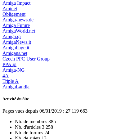
Amiga Impact
Aminet
Obligement
Amiga-news.de
Amiga Future
AmigaWorld.net
Amiga.gr
AmigaNews.it
AmigaPage.it
Amigans.net
Czech PPC User Group
PPA.pl
Amiga-NG
4A
Triple A
AmigaLandia
Activité du Site
Pages vues depuis 06/01/2019 : 27 119 663
Nb. de membres
385
Nb. d'articles
3 258
Nb. de forums
24
Nb. de sujets
13