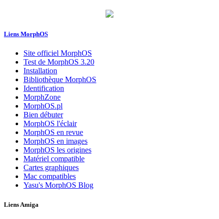
Liens MorphOS
Site officiel MorphOS
Test de MorphOS 3.20
Installation
Bibliothèque MorphOS
Identification
MorphZone
MorphOS.pl
Bien débuter
MorphOS l'éclair
MorphOS en revue
MorphOS en images
MorphOS les origines
Matériel compatible
Cartes graphiques
Mac compatibles
Yasu's MorphOS Blog
Liens Amiga