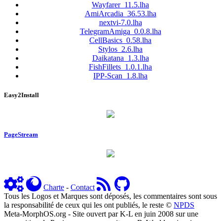
Wayfarer_11.5.lha
AmiArcadia_36.53.lha
nextvi-7.0.lha
TelegramAmiga_0.0.8.lha
CellBasics_0.58.lha
Stylos_2.6.lha
Daikatana_1.3.lha
FishFillets_1.0.1.lha
IPP-Scan_1.8.lha
Easy2Install
PageStream
Charte
-
Contact
Tous les Logos et Marques sont déposés, les commentaires sont sous
la responsabilité de ceux qui les ont publiés, le reste ©
NPDS
Meta-MorphOS.org - Site ouvert par K-L en juin 2008 sur une