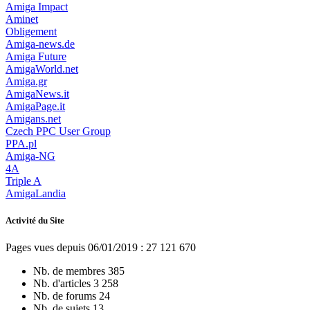
Amiga Impact
Aminet
Obligement
Amiga-news.de
Amiga Future
AmigaWorld.net
Amiga.gr
AmigaNews.it
AmigaPage.it
Amigans.net
Czech PPC User Group
PPA.pl
Amiga-NG
4A
Triple A
AmigaLandia
Activité du Site
Pages vues depuis 06/01/2019 : 27 121 670
Nb. de membres
385
Nb. d'articles
3 258
Nb. de forums
24
Nb. de sujets
13