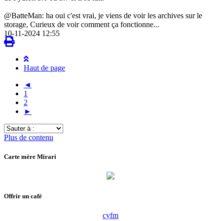
@BatteMan: ha oui c'est vrai, je viens de voir les archives sur le
storage, Curieux de voir comment ça fonctionne...
10-11-2024 12:55
Haut de page
◄
1
2
►
Sauter
à
Plus de contenu
:
Carte mère Mirari
Offrir un café
cyfm