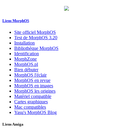
Liens MorphOS
Site officiel MorphOS
Test de MorphOS 3.20
Installation
Bibliothèque MorphOS
Identification
MorphZone
MorphOS.pl
Bien débuter
MorphOS l'éclair
MorphOS en revue
MorphOS en images
MorphOS les origines
Matériel compatible
Cartes graphiques
Mac compatibles
Yasu's MorphOS Blog
Liens Amiga