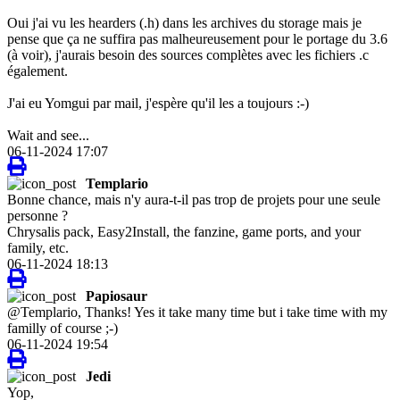
Oui j'ai vu les hearders (.h) dans les archives du storage mais je
pense que ça ne suffira pas malheureusement pour le portage du 3.6
(à voir), j'aurais besoin des sources complètes avec les fichiers .c
également.
J'ai eu Yomgui par mail, j'espère qu'il les a toujours :-)
Wait and see...
06-11-2024 17:07
Templario
Bonne chance, mais n'y aura-t-il pas trop de projets pour une seule
personne ?
Chrysalis pack, Easy2Install, the fanzine, game ports, and your
family, etc.
06-11-2024 18:13
Papiosaur
@Templario, Thanks! Yes it take many time but i take time with my
familly of course ;-)
06-11-2024 19:54
Jedi
Yop,