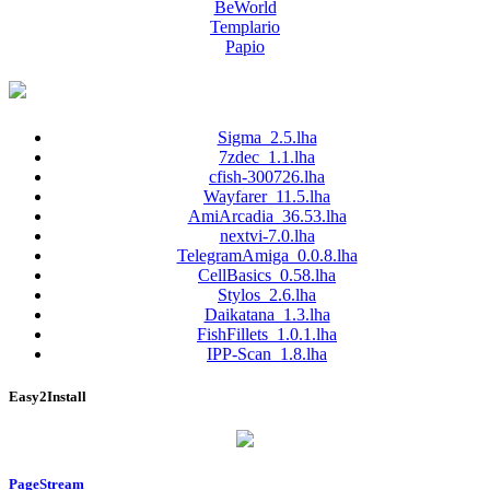
BeWorld
Templario
Papio
Sigma_2.5.lha
7zdec_1.1.lha
cfish-300726.lha
Wayfarer_11.5.lha
AmiArcadia_36.53.lha
nextvi-7.0.lha
TelegramAmiga_0.0.8.lha
CellBasics_0.58.lha
Stylos_2.6.lha
Daikatana_1.3.lha
FishFillets_1.0.1.lha
IPP-Scan_1.8.lha
Easy2Install
PageStream