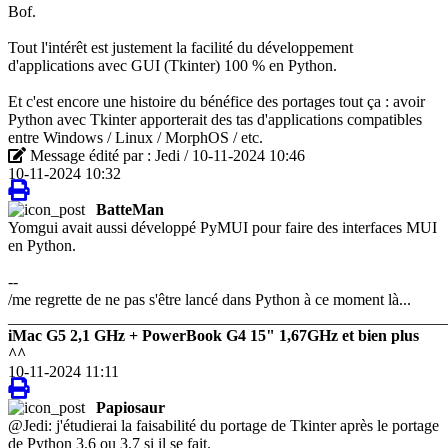
Bof.
Tout l'intérêt est justement la facilité du développement
d'applications avec GUI (Tkinter) 100 % en Python.
Et c'est encore une histoire du bénéfice des portages tout ça : avoir
Python avec Tkinter apporterait des tas d'applications compatibles
entre Windows / Linux / MorphOS / etc.
Message édité par : Jedi / 10-11-2024 10:46
10-11-2024 10:32
BatteMan
Yomgui avait aussi développé PyMUI pour faire des interfaces MUI
en Python.
--
/me regrette de ne pas s'être lancé dans Python à ce moment là...
_______________________________________________________
iMac G5 2,1 GHz + PowerBook G4 15" 1,67GHz et bien plus
^^
10-11-2024 11:11
Papiosaur
@Jedi: j'étudierai la faisabilité du portage de Tkinter après le portage
de Python 3.6 ou 3.7 si il se fait.