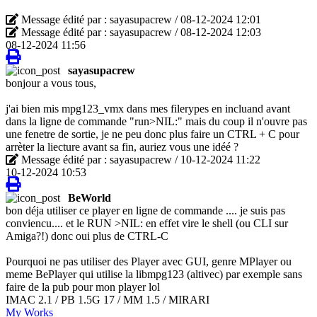
Message édité par : sayasupacrew / 08-12-2024 12:01
Message édité par : sayasupacrew / 08-12-2024 12:03
08-12-2024 11:56
sayasupacrew
bonjour a vous tous,
j'ai bien mis mpg123_vmx dans mes filerypes en incluand avant
dans la ligne de commande "run>NIL:" mais du coup il n'ouvre pas
une fenetre de sortie, je ne peu donc plus faire un CTRL + C pour
arrèter la liecture avant sa fin, auriez vous une idéé ?
Message édité par : sayasupacrew / 10-12-2024 11:22
10-12-2024 10:53
BeWorld
bon déja utiliser ce player en ligne de commande .... je suis pas
conviencu.... et le RUN >NIL: en effet vire le shell (ou CLI sur
Amiga?!) donc oui plus de CTRL-C
Pourquoi ne pas utiliser des Player avec GUI, genre MPlayer ou
meme BePlayer qui utilise la libmpg123 (altivec) par exemple sans
faire de la pub pour mon player lol
IMAC 2.1 / PB 1.5G 17 / MM 1.5 / MIRARI
My Works