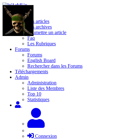
Site
Les articles
Les archives
Soumettre un article
Faq
Les Rubriques
Forums
Forums
English Board
Rechercher dans les Forums
Téléchargements
Admin
Administration
Liste des Membres
Top 10
Statistiques
Connexion