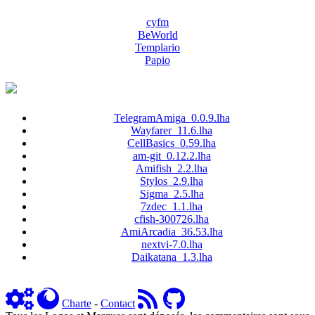
cyfm
BeWorld
Templario
Papio
TelegramAmiga_0.0.9.lha
Wayfarer_11.6.lha
CellBasics_0.59.lha
am-git_0.12.2.lha
Amifish_2.2.lha
Stylos_2.9.lha
Sigma_2.5.lha
7zdec_1.1.lha
cfish-300726.lha
AmiArcadia_36.53.lha
nextvi-7.0.lha
Daikatana_1.3.lha
Charte
-
Contact