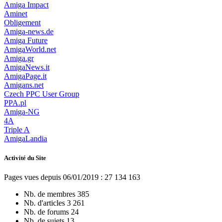
Amiga Impact
Aminet
Obligement
Amiga-news.de
Amiga Future
AmigaWorld.net
Amiga.gr
AmigaNews.it
AmigaPage.it
Amigans.net
Czech PPC User Group
PPA.pl
Amiga-NG
4A
Triple A
AmigaLandia
Activité du Site
Pages vues depuis 06/01/2019 : 27 134 163
Nb. de membres
385
Nb. d'articles
3 261
Nb. de forums
24
Nb. de sujets
13