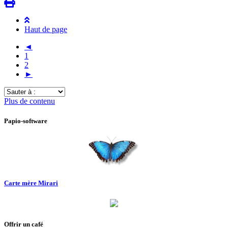
Haut de page
◄
1
2
►
Sauter
à
Plus de contenu
:
Papio-software
Carte mère Mirari
Offrir un café