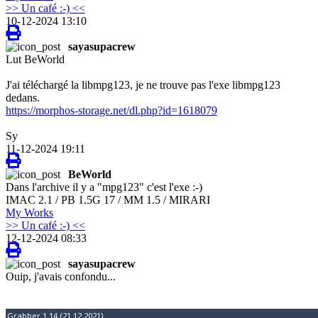
>> Un café :-) <<
10-12-2024 13:10
sayasupacrew
Lut BeWorld
J'ai téléchargé la libmpg123, je ne trouve pas l'exe libmpg123
dedans.
https://morphos-storage.net/dl.php?id=1618079
Sy
11-12-2024 19:11
BeWorld
Dans l'archive il y a "mpg123" c'est l'exe :-)
IMAC 2.1 / PB 1.5G 17 / MM 1.5 / MIRARI
My Works
>> Un café :-) <<
12-12-2024 08:33
sayasupacrew
Ouip, j'avais confondu...