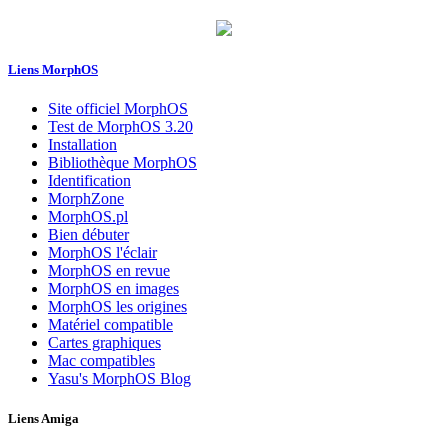
Liens MorphOS
Site officiel MorphOS
Test de MorphOS 3.20
Installation
Bibliothèque MorphOS
Identification
MorphZone
MorphOS.pl
Bien débuter
MorphOS l'éclair
MorphOS en revue
MorphOS en images
MorphOS les origines
Matériel compatible
Cartes graphiques
Mac compatibles
Yasu's MorphOS Blog
Liens Amiga