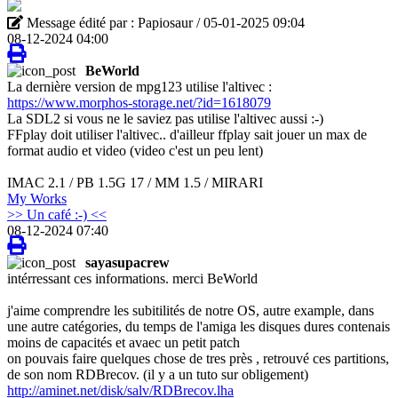
Message édité par : Papiosaur / 05-01-2025 09:04
08-12-2024 04:00
BeWorld
La dernière version de mpg123 utilise l'altivec :
https://www.morphos-storage.net/?id=1618079
La SDL2 si vous ne le saviez pas utilise l'altivec aussi :-)
FFplay doit utiliser l'altivec.. d'ailleur ffplay sait jouer un max de
format audio et video (video c'est un peu lent)
IMAC 2.1 / PB 1.5G 17 / MM 1.5 / MIRARI
My Works
>> Un café :-) <<
08-12-2024 07:40
sayasupacrew
intérressant ces informations. merci BeWorld
j'aime comprendre les subitilités de notre OS, autre example, dans
une autre catégories, du temps de l'amiga les disques dures contenais
moins de capacités et avaec un petit patch
on pouvais faire quelques chose de tres près , retrouvé ces partitions,
de son nom RDBrecov. (il y a un tuto sur obligement)
http://aminet.net/disk/salv/RDBrecov.lha