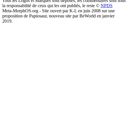
Tous les Logos et Marques sont déposés, les commentaires sont sous
la responsabilité de ceux qui les ont publiés, le reste ©
NPDS
Meta-MorphOS.org - Site ouvert par K-L en juin 2008 sur une
proposition de Papiosaur, nouveau site par BeWorld en janvier
2019.