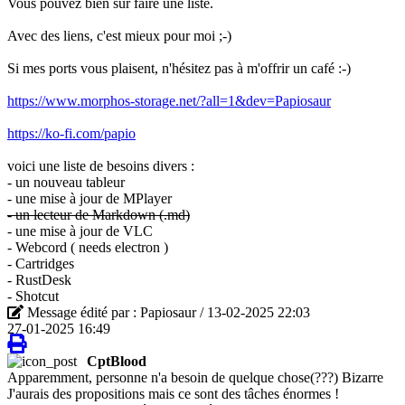
Vous pouvez bien sûr faire une liste.
Avec des liens, c'est mieux pour moi ;-)
Si mes ports vous plaisent, n'hésitez pas à m'offrir un café :-)
https://www.morphos-storage.net/?all=1&dev=Papiosaur
https://ko-fi.com/papio
voici une liste de besoins divers :
- un nouveau tableur
- une mise à jour de MPlayer
- un lecteur de Markdown (.md)
- une mise à jour de VLC
- Webcord ( needs electron )
- Cartridges
- RustDesk
- Shotcut
Message édité par : Papiosaur / 13-02-2025 22:03
27-01-2025 16:49
CptBlood
Apparemment, personne n'a besoin de quelque chose(???) Bizarre
J'aurais des propositions mais ce sont des tâches énormes !