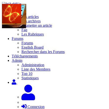
Site
Les articles
Les archives
Soumettre un article
Faq
Les Rubriques
Forums
Forums
English Board
Rechercher dans les Forums
Téléchargements
Admin
Administration
Liste des Membres
Top 10
Statistiques
Connexion