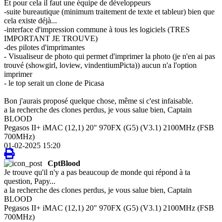
Et pour cela il faut une équipe de développeurs
-suite bureautique (minimum traitement de texte et tableur) bien que
cela existe déjà...
-interface d'impression commune à tous les logiciels (TRES
IMPORTANT JE TROUVE)
-des pilotes d'imprimantes
- Visualiseur de photo qui permet d'imprimer la photo (je n'en ai pas
trouvé (showgirl, loview, vindentiumPicta)) aucun n'a l'option
imprimer
- le top serait un clone de Picasa
Bon j'aurais proposé quelque chose, même si c'est infaisable.
a la recherche des clones perdus, je vous salue bien, Captain
BLOOD
Pegasos II+ iMAC (12,1) 20" 970FX (G5) (V3.1) 2100MHz (FSB
700MHz)
01-02-2025 15:20
CptBlood
Je trouve qu'il n'y a pas beaucoup de monde qui répond à ta
question, Papy...
a la recherche des clones perdus, je vous salue bien, Captain
BLOOD
Pegasos II+ iMAC (12,1) 20" 970FX (G5) (V3.1) 2100MHz (FSB
700MHz)