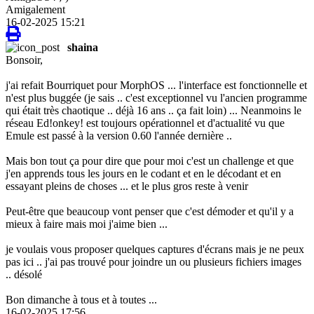
Amigalement
16-02-2025 15:21
shaina
Bonsoir,
j'ai refait Bourriquet pour MorphOS ... l'interface est fonctionnelle et
n'est plus buggée (je sais .. c'est exceptionnel vu l'ancien programme
qui était très chaotique .. déjà 16 ans .. ça fait loin) ... Neanmoins le
réseau Ed!onkey! est toujours opérationnel et d'actualité vu que
Emule est passé à la version 0.60 l'année dernière ..
Mais bon tout ça pour dire que pour moi c'est un challenge et que
j'en apprends tous les jours en le codant et en le décodant et en
essayant pleins de choses ... et le plus gros reste à venir
Peut-être que beaucoup vont penser que c'est démoder et qu'il y a
mieux à faire mais moi j'aime bien ...
je voulais vous proposer quelques captures d'écrans mais je ne peux
pas ici .. j'ai pas trouvé pour joindre un ou plusieurs fichiers images
.. désolé
Bon dimanche à tous et à toutes ...
16-02-2025 17:56