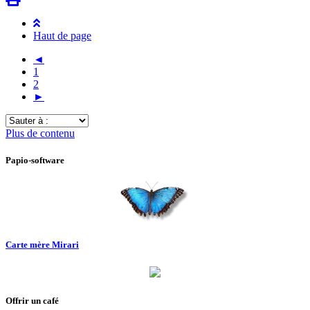
Haut de page
◄
1
2
►
Sauter
à
Plus de contenu
:
Papio-software
Carte mère Mirari
Offrir un café