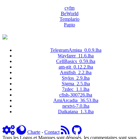
cyfm
BeWorld
Templario
Papio
TelegramAmiga_0.0.9.lha
Wayfarer_11.6.lha
CellBasics_0.59.lha
am-git_0.12.2.lha
Amifish_2.2.lha
Stylos_2.9.lha
Sigma_2.5.lha
7zdec_1.1.lha
cfish-300726.lha
AmiArcadia_36.53.lha
nextvi-7.0.lha
Daikatana_1.3.lha
Charte
-
Contact
Tous les Logos et Marques sont déposés, les commentaires sont sous