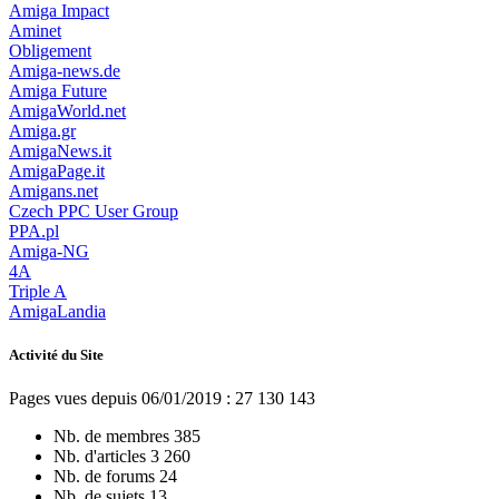
Amiga Impact
Aminet
Obligement
Amiga-news.de
Amiga Future
AmigaWorld.net
Amiga.gr
AmigaNews.it
AmigaPage.it
Amigans.net
Czech PPC User Group
PPA.pl
Amiga-NG
4A
Triple A
AmigaLandia
Activité du Site
Pages vues depuis 06/01/2019 : 27 130 143
Nb. de membres
385
Nb. d'articles
3 260
Nb. de forums
24
Nb. de sujets
13