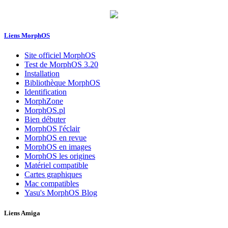
Liens MorphOS
Site officiel MorphOS
Test de MorphOS 3.20
Installation
Bibliothèque MorphOS
Identification
MorphZone
MorphOS.pl
Bien débuter
MorphOS l'éclair
MorphOS en revue
MorphOS en images
MorphOS les origines
Matériel compatible
Cartes graphiques
Mac compatibles
Yasu's MorphOS Blog
Liens Amiga