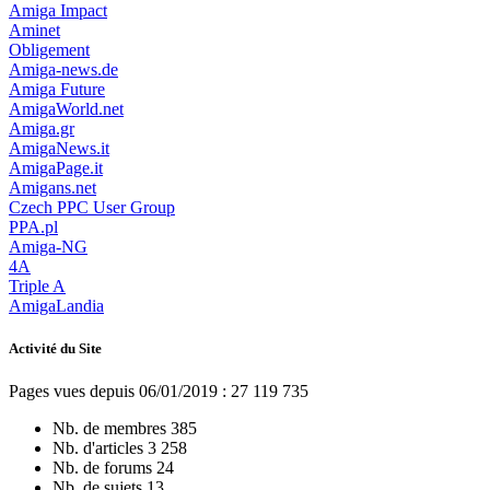
Amiga Impact
Aminet
Obligement
Amiga-news.de
Amiga Future
AmigaWorld.net
Amiga.gr
AmigaNews.it
AmigaPage.it
Amigans.net
Czech PPC User Group
PPA.pl
Amiga-NG
4A
Triple A
AmigaLandia
Activité du Site
Pages vues depuis 06/01/2019 : 27 119 735
Nb. de membres
385
Nb. d'articles
3 258
Nb. de forums
24
Nb. de sujets
13