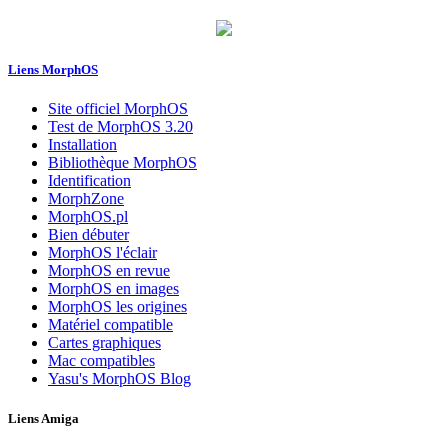
Liens MorphOS
Site officiel MorphOS
Test de MorphOS 3.20
Installation
Bibliothèque MorphOS
Identification
MorphZone
MorphOS.pl
Bien débuter
MorphOS l'éclair
MorphOS en revue
MorphOS en images
MorphOS les origines
Matériel compatible
Cartes graphiques
Mac compatibles
Yasu's MorphOS Blog
Liens Amiga