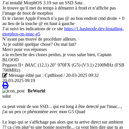
J’ai installé MorphOS 3.19 sur un SSD Sata .
Je trouve qu’il met du temps à démarrer à froid et n’affiche pas
l’image de boot de morphos
Et le clavier Apple French n’a pas @ au bon endroit cmd droite + 0
au lieu de la touche @ en haut à gauche
J’ai suivi les indications de ce site
https://1.hashnode.dev/installing-
morphos-on-imac-g5
N’ayant pas trouvé de procédure ailleurs.
Ai je oublié quelque chose? Ou mal fait?
Merci pour vos réponses
a la recherche des clones perdus, je vous salue bien, Captain
BLOOD
Pegasos II+ iMAC (12,1) 20" 970FX (G5) (V3.1) 2100MHz (FSB
700MHz)
Message édité par : CptBlood / 20-03-2025 09:32
20-03-2025 09:19
BeWorld
salut
ca peut venir de son SSD... qui est long à être detecté par l'imac...,
j'ai un peu ce phénomène avec mon G5 Quad
Le logo qui se s'affichage pas alors que tu arrive direct sur ambient
?? ca c'ets plut^to une bonne nouvelle... ca veut bien dire que tu as