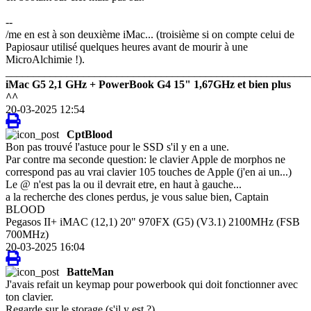
--
/me en est à son deuxième iMac... (troisième si on compte celui de
Papiosaur utilisé quelques heures avant de mourir à une
MicroAlchimie !).
_______________________________________________________
iMac G5 2,1 GHz + PowerBook G4 15" 1,67GHz et bien plus
^^
20-03-2025 12:54
CptBlood
Bon pas trouvé l'astuce pour le SSD s'il y en a une.
Par contre ma seconde question: le clavier Apple de morphos ne
correspond pas au vrai clavier 105 touches de Apple (j'en ai un...)
Le @ n'est pas la ou il devrait etre, en haut à gauche...
a la recherche des clones perdus, je vous salue bien, Captain
BLOOD
Pegasos II+ iMAC (12,1) 20" 970FX (G5) (V3.1) 2100MHz (FSB
700MHz)
20-03-2025 16:04
BatteMan
J'avais refait un keymap pour powerbook qui doit fonctionner avec
ton clavier.
Regarde sur le storage (s'il y est ?).