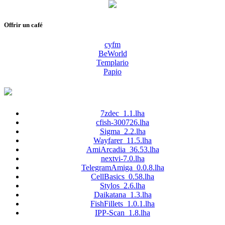
Offrir un café
cyfm
BeWorld
Templario
Papio
7zdec_1.1.lha
cfish-300726.lha
Sigma_2.2.lha
Wayfarer_11.5.lha
AmiArcadia_36.53.lha
nextvi-7.0.lha
TelegramAmiga_0.0.8.lha
CellBasics_0.58.lha
Stylos_2.6.lha
Daikatana_1.3.lha
FishFillets_1.0.1.lha
IPP-Scan_1.8.lha