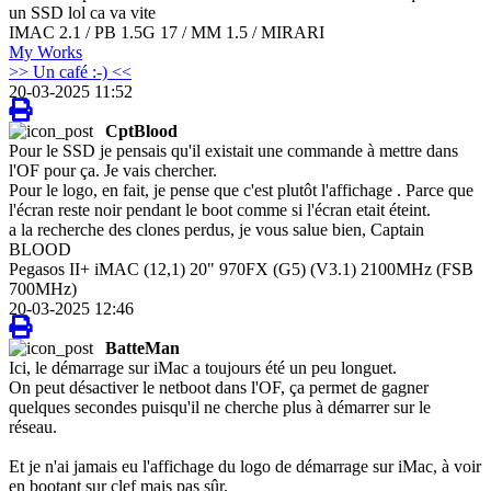
un SSD lol ca va vite
IMAC 2.1 / PB 1.5G 17 / MM 1.5 / MIRARI
My Works
>> Un café :-) <<
20-03-2025 11:52
CptBlood
Pour le SSD je pensais qu'il existait une commande à mettre dans
l'OF pour ça. Je vais chercher.
Pour le logo, en fait, je pense que c'est plutôt l'affichage . Parce que
l'écran reste noir pendant le boot comme si l'écran etait éteint.
a la recherche des clones perdus, je vous salue bien, Captain
BLOOD
Pegasos II+ iMAC (12,1) 20" 970FX (G5) (V3.1) 2100MHz (FSB
700MHz)
20-03-2025 12:46
BatteMan
Ici, le démarrage sur iMac a toujours été un peu longuet.
On peut désactiver le netboot dans l'OF, ça permet de gagner
quelques secondes puisqu'il ne cherche plus à démarrer sur le
réseau.
Et je n'ai jamais eu l'affichage du logo de démarrage sur iMac, à voir
en bootant sur clef mais pas sûr.