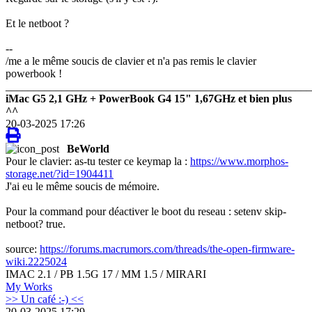
Et le netboot ?
--
/me a le même soucis de clavier et n'a pas remis le clavier
powerbook !
_______________________________________________________
iMac G5 2,1 GHz + PowerBook G4 15" 1,67GHz et bien plus
^^
20-03-2025 17:26
BeWorld
Pour le clavier: as-tu tester ce keymap la :
https://www.morphos-
storage.net/?id=1904411
J'ai eu le même soucis de mémoire.
Pour la command pour déactiver le boot du reseau : setenv skip-
netboot? true.
source:
https://forums.macrumors.com/threads/the-open-firmware-
wiki.2225024
IMAC 2.1 / PB 1.5G 17 / MM 1.5 / MIRARI
My Works
>> Un café :-) <<
20-03-2025 17:29