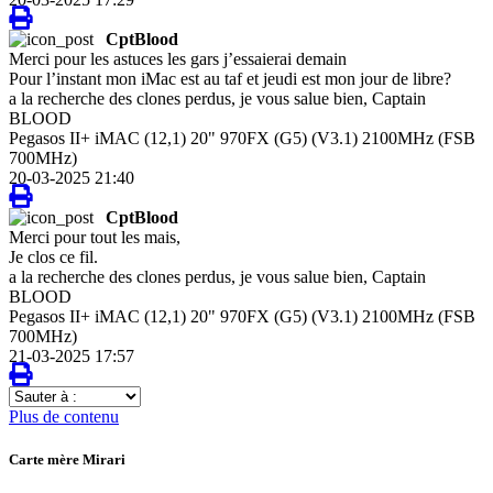
CptBlood
Merci pour les astuces les gars j’essaierai demain
Pour l’instant mon iMac est au taf et jeudi est mon jour de libre?
a la recherche des clones perdus, je vous salue bien, Captain
BLOOD
Pegasos II+ iMAC (12,1) 20" 970FX (G5) (V3.1) 2100MHz (FSB
700MHz)
20-03-2025 21:40
CptBlood
Merci pour tout les mais,
Je clos ce fil.
a la recherche des clones perdus, je vous salue bien, Captain
BLOOD
Pegasos II+ iMAC (12,1) 20" 970FX (G5) (V3.1) 2100MHz (FSB
700MHz)
21-03-2025 17:57
Sauter
à
Plus de contenu
:
Carte mère Mirari