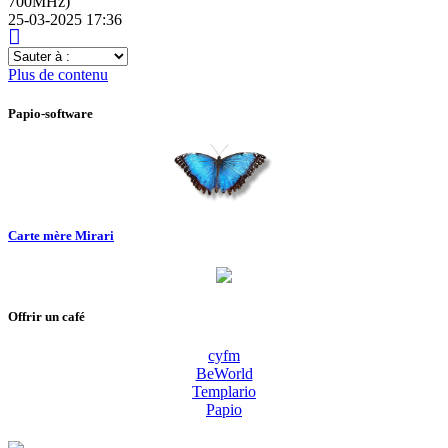
700MHz)
25-03-2025 17:36
Sauter
à
Plus de contenu
:
Papio-software
Carte mère Mirari
Offrir un café
cyfm
BeWorld
Templario
Papio