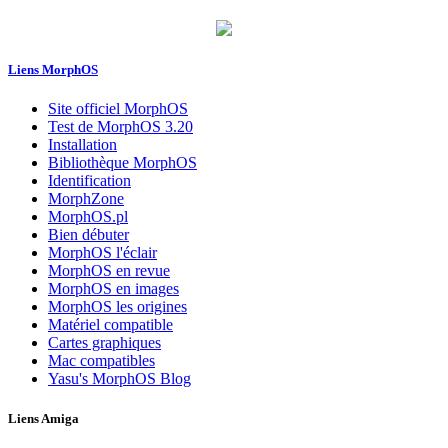
Liens MorphOS
Site officiel MorphOS
Test de MorphOS 3.20
Installation
Bibliothèque MorphOS
Identification
MorphZone
MorphOS.pl
Bien débuter
MorphOS l'éclair
MorphOS en revue
MorphOS en images
MorphOS les origines
Matériel compatible
Cartes graphiques
Mac compatibles
Yasu's MorphOS Blog
Liens Amiga