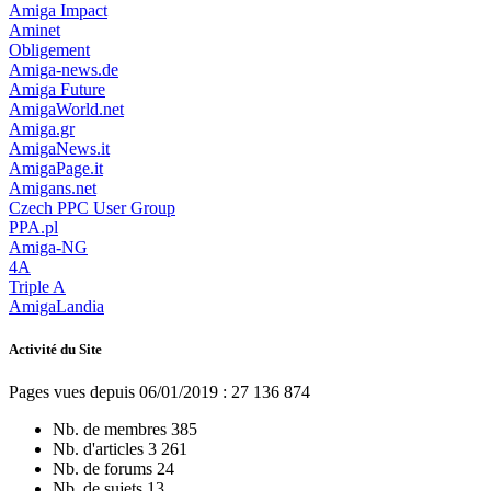
Amiga Impact
Aminet
Obligement
Amiga-news.de
Amiga Future
AmigaWorld.net
Amiga.gr
AmigaNews.it
AmigaPage.it
Amigans.net
Czech PPC User Group
PPA.pl
Amiga-NG
4A
Triple A
AmigaLandia
Activité du Site
Pages vues depuis 06/01/2019 : 27 136 874
Nb. de membres
385
Nb. d'articles
3 261
Nb. de forums
24
Nb. de sujets
13