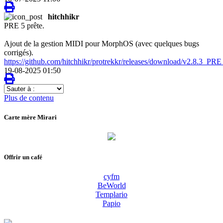
hitchhikr
PRE 5 prête.
Ajout de la gestion MIDI pour MorphOS (avec quelques bugs
corrigés).
https://github.com/hitchhikr/protrekkr/releases/download/v2.8.3_P
19-08-2025 01:50
Sauter
à
Plus de contenu
:
Carte mère Mirari
Offrir un café
cyfm
BeWorld
Templario
Papio