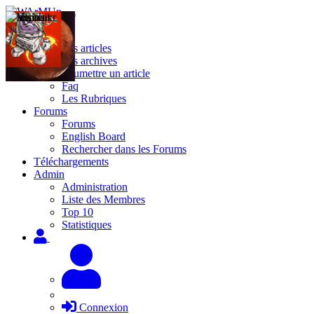
Site
Les articles
Les archives
Soumettre un article
Faq
Les Rubriques
Forums
Forums
English Board
Rechercher dans les Forums
Téléchargements
Admin
Administration
Liste des Membres
Top 10
Statistiques
Connexion