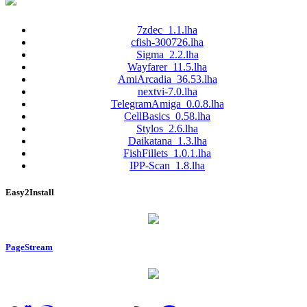
7zdec_1.1.lha
cfish-300726.lha
Sigma_2.2.lha
Wayfarer_11.5.lha
AmiArcadia_36.53.lha
nextvi-7.0.lha
TelegramAmiga_0.0.8.lha
CellBasics_0.58.lha
Stylos_2.6.lha
Daikatana_1.3.lha
FishFillets_1.0.1.lha
IPP-Scan_1.8.lha
Easy2Install
PageStream