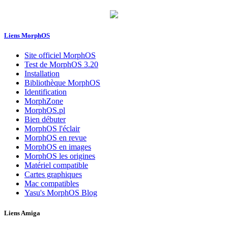
Liens MorphOS
Site officiel MorphOS
Test de MorphOS 3.20
Installation
Bibliothèque MorphOS
Identification
MorphZone
MorphOS.pl
Bien débuter
MorphOS l'éclair
MorphOS en revue
MorphOS en images
MorphOS les origines
Matériel compatible
Cartes graphiques
Mac compatibles
Yasu's MorphOS Blog
Liens Amiga