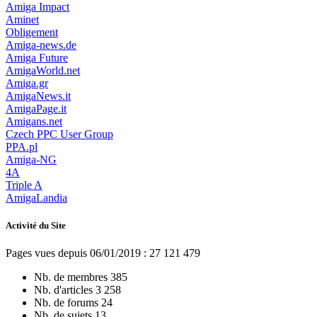
Amiga Impact
Aminet
Obligement
Amiga-news.de
Amiga Future
AmigaWorld.net
Amiga.gr
AmigaNews.it
AmigaPage.it
Amigans.net
Czech PPC User Group
PPA.pl
Amiga-NG
4A
Triple A
AmigaLandia
Activité du Site
Pages vues depuis 06/01/2019 : 27 121 479
Nb. de membres
385
Nb. d'articles
3 258
Nb. de forums
24
Nb. de sujets
13