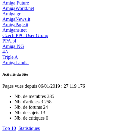
Amiga Future
AmigaWorld.net
Amiga.gr
AmigaNews.it
AmigaPage.it
Amigans.net
Czech PPC User Group
PPA.pl
Amiga-NG
4A
Triple A
AmigaLandia
Activité du Site
Pages vues depuis 06/01/2019 : 27 119 176
Nb. de membres
385
Nb. d'articles
3 258
Nb. de forums
24
Nb. de sujets
13
Nb. de critiques
0
Top 10
Statistiques