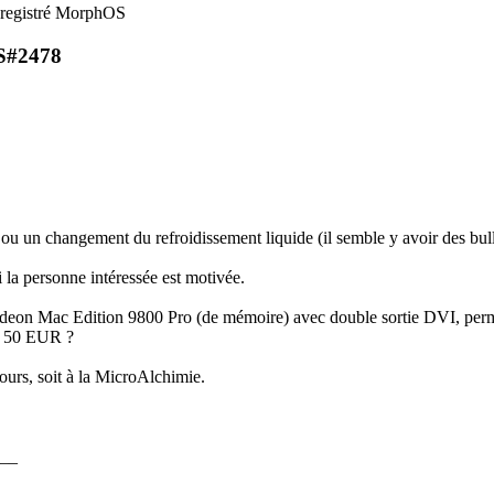
registré MorphOS
S
#2478
 ou un changement du refroidissement liquide (il semble y avoir des bulles
 la personne intéressée est motivée.
Radeon Mac Edition 9800 Pro (de mémoire) avec double sortie DVI, perm
s 50 EUR ?
ours, soit à la MicroAlchimie.
__