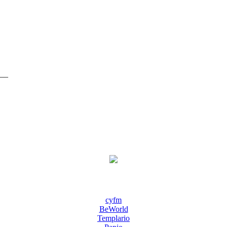
__
cyfm
BeWorld
Templario