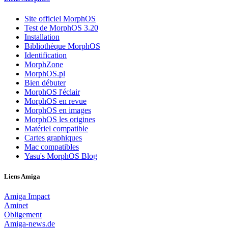
Site officiel MorphOS
Test de MorphOS 3.20
Installation
Bibliothèque MorphOS
Identification
MorphZone
MorphOS.pl
Bien débuter
MorphOS l'éclair
MorphOS en revue
MorphOS en images
MorphOS les origines
Matériel compatible
Cartes graphiques
Mac compatibles
Yasu's MorphOS Blog
Liens Amiga
Amiga Impact
Aminet
Obligement
Amiga-news.de