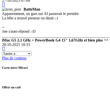
27-10-2025 07:04
BatteMan
Apparemment, un gars sur AI passerait le prendre.
La bête a trouvé preneur on dirait ;-)
--
/me s'auto-répond :-D
_______________________________________________________
iMac G5 2,1 GHz + PowerBook G4 15" 1,67GHz et bien plus ^^
28-10-2025 18:33
Sauter
à
Plus de contenu
:
Carte mère Mirari
Offrir un café