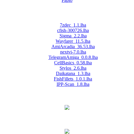
Papio
7zdec_1.1.lha
cfish-300726.lha
Sigma_2.2.lha
Wayfarer_11.5.lha
AmiArcadia_36.53.lha
nextvi-7.0.lha
TelegramAmiga_0.0.8.lha
CellBasics_0.58.lha
Stylos_2.6.lha
Daikatana_1.3.lha
FishFillets_1.0.1.lha
IPP-Scan_1.8.lha