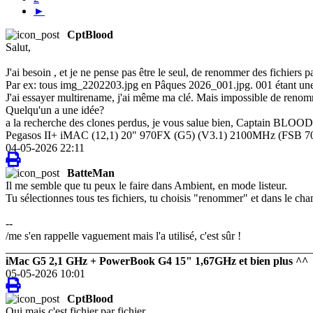
►
CptBlood
Salut,
J'ai besoin , et je ne pense pas être le seul, de renommer des fichiers pa
Par ex: tous img_2202203.jpg en Pâques 2026_001.jpg. 001 étant un
J'ai essayer multirename, j'ai même ma clé. Mais impossible de renomm
Quelqu'un a une idée?
a la recherche des clones perdus, je vous salue bien, Captain BLOOD
Pegasos II+ iMAC (12,1) 20" 970FX (G5) (V3.1) 2100MHz (FSB 
04-05-2026 22:11
BatteMan
Il me semble que tu peux le faire dans Ambient, en mode listeur.
Tu sélectionnes tous tes fichiers, tu choisis "renommer" et dans le c
--
/me s'en rappelle vaguement mais l'a utilisé, c'est sûr !
_______________________________________________________
iMac G5 2,1 GHz + PowerBook G4 15" 1,67GHz et bien plus ^^
05-05-2026 10:01
CptBlood
Oui mais c'est fichier par fichier