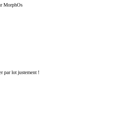
 sur MorphOs
r par lot justement !