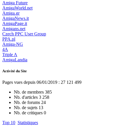
Amiga Future
AmigaWorld.net
Amiga.gr
AmigaNews.it
AmigaPage.it
Amigans.net
Czech PPC User Group
PPA.pl
Amiga-NG
4A
Triple A
AmigaLandia
Activité du Site
Pages vues depuis 06/01/2019 : 27 121 499
Nb. de membres
385
Nb. d'articles
3 258
Nb. de forums
24
Nb. de sujets
13
Nb. de critiques
0
Top 10
Statistiques