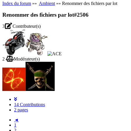
Index du forum
»»
Ambient
»» Renommer des fichiers par lot
Renommer des fichiers par lot
#2506
3
Contributeur(s)
2
Modérateur(s)
14 Contributions
2 pages
◄
1
2