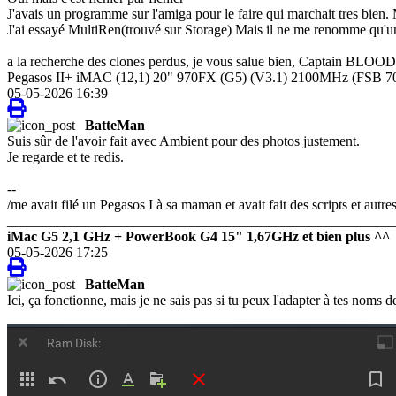
J'avais un programme sur l'amiga pour le faire qui marchait tres bien
J'ai essayé MultiRen(trouvé sur Storage) Mais il ne me renomme qu'un f
a la recherche des clones perdus, je vous salue bien, Captain BLOOD
Pegasos II+ iMAC (12,1) 20" 970FX (G5) (V3.1) 2100MHz (FSB 
05-05-2026 16:39
BatteMan
Suis sûr de l'avoir fait avec Ambient pour des photos justement.
Je regarde et te redis.
--
/me avait filé un Pegasos I à sa maman et avait fait des scripts et au
_______________________________________________________
iMac G5 2,1 GHz + PowerBook G4 15" 1,67GHz et bien plus ^^
05-05-2026 17:25
BatteMan
Ici, ça fonctionne, mais je ne sais pas si tu peux l'adapter à tes noms de