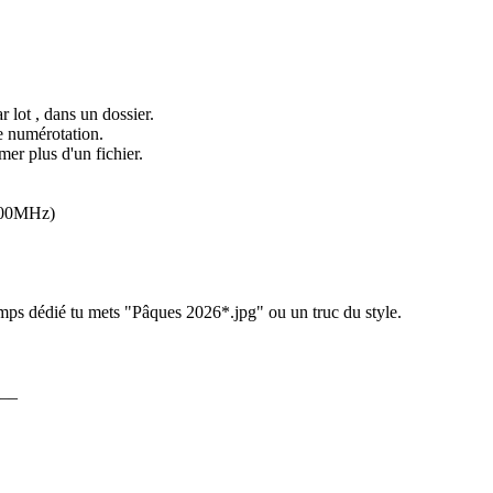
r lot , dans un dossier.
e numérotation.
er plus d'un fichier.
700MHz)
hamps dédié tu mets "Pâques 2026*.jpg" ou un truc du style.
__