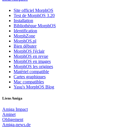
Site officiel MorphOS
Test de MorphOS 3.20
Installation
Bibliothèque MorphOS
Identification
MorphZone
MorphOS.pl
Bien débuter
MorphOS l'éclair
MorphOS en revue
MorphOS en images
MorphOS les origines
Matériel compatible
Cartes graphiques
Mac compatibles
Yasu's MorphOS Blog
Liens Amiga
Amiga Impact
Aminet
Obligement
Amiga-news.de